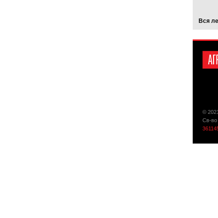
Вся л
© 202
Св-во
36114