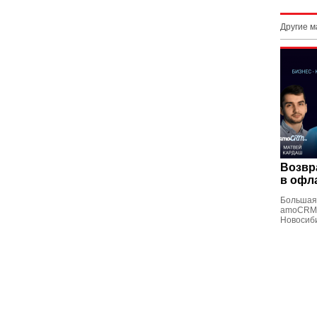
Другие 
Возвр
в офл
Большая
amoCRM 
Новосиби