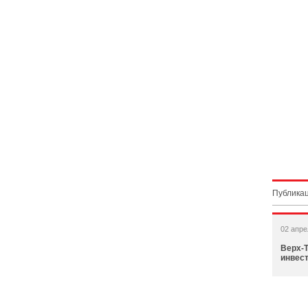
Публикац
02 апре
Верх-Т
инвес