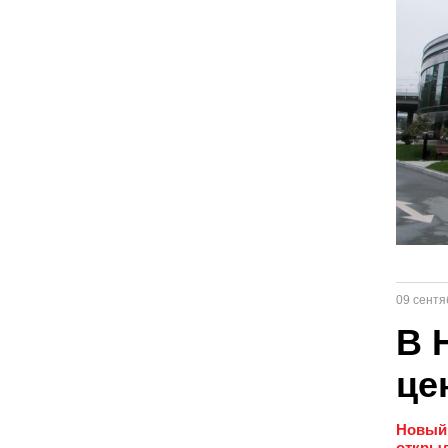
09 сентя
В 
це
Новый 
открыл