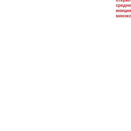
средне
инициа
минэко