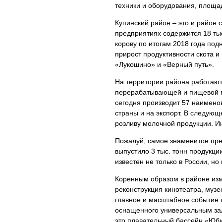
техники и оборудования, площад
Купинский район – это и район 
предприятиях содержится 18 тыс
корову по итогам 2018 года под
прирост продуктивности скота и
«Лукошино» и «Верный путь».
На территории района работают
перерабатывающей и пищевой 
сегодня производит 57 наименов
страны и на экспорт. В следую
розливу молочной продукции. И
Пожалуй, самое знаменитое пр
выпустило 3 тыс. тонн продукци
известен не только в России, но
Коренным образом в районе из
реконструкция кинотеатра, муз
главное и масштабное событие п
оснащенного универсальным зал
это плавательный бассейн «Юби