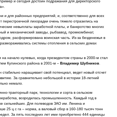
 пример и сегодня достоин подражания для директорского
а».
и и для районных предприятий, и, соответственно для всех
лет перестроечной лихорадки очень тяжело отразились на
ические невыплаты заработной платы, и банкротство многих
ный и механический заводы, рыбзавод, промкомбинат,
одром, расформирована воинская часть. Из-за безденежья в
, размораживались системы отопления в сельских домах
на начало нулевых, когда президентом страны в 2000-м стал
елем Купинского района в 2001-м –
Владимир Шубников
.
н стабильно наращивает свой потенциал, ведет новый отсчет
витию. За сравнительно небольшой в истории 18-летний
льно немало.
нно-тракторный парк, технологии и сорта в сельском
реработка, возродилась промышленность. Каждый год в
йке сильнейших. Для полеводов ЗАО им. Ленина и
е 25 ц с га – норма, а валовый сбор в 160-180 тысяч тонн
редел. За пять последних лет ими приобретено 444 единицы