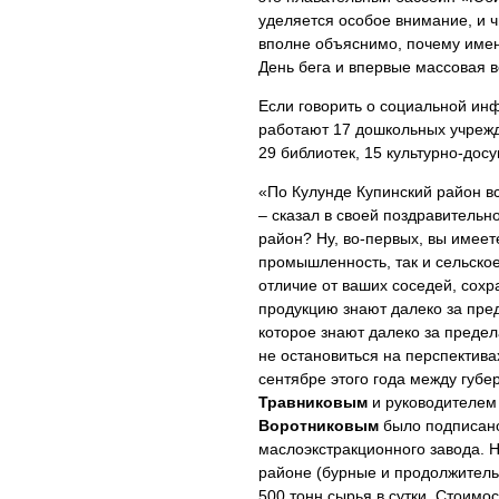
уделяется особое внимание, и 
вполне объяснимо, почему имен
День бега и впервые массовая 
Если говорить о социальной ин
работают 17 дошкольных учрежде
29 библиотек, 15 культурно-дос
«По Кулунде Купинский район вс
– сказал в своей поздравительн
район? Ну, во-первых, вы имеет
промышленность, так и сельское
отличие от ваших соседей, со
продукцию знают далеко за пре
которое знают далеко за предел
не остановиться на перспекти
сентябре этого года между губ
Травниковым
и руководителем
Воротниковым
было подписано
маслоэкстракционного завода. Н
районе (бурные и продолжитель
500 тонн сырья в сутки. Стоимос