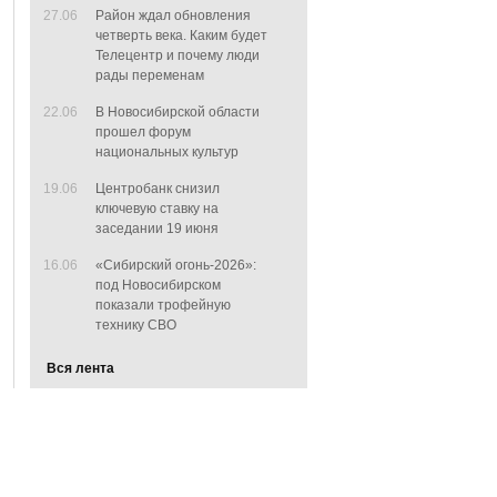
27.06
Район ждал обновления
четверть века. Каким будет
Телецентр и почему люди
рады переменам
22.06
В Новосибирской области
прошел форум
национальных культур
19.06
Центробанк снизил
ключевую ставку на
заседании 19 июня
16.06
«Сибирский огонь-2026»:
под Новосибирском
показали трофейную
технику СВО
Вся лента