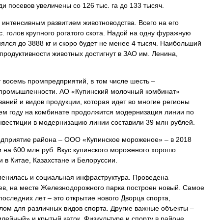
и посевов увеличены со 126 тыс. га до 133 тысяч.
с интенсивным развитием животноводства. Всего на его
. голов крупного рогатого скота. Надой на одну фуражную
нялся до 3888 кг и скоро будет не менее 4 тысяч. Наибольший
 продуктивности животных достигнут в ЗАО им. Ленина,
 восемь промпредприятий, в том числе шесть –
промышленности. АО «Купинский молочный комбинат»
аний и видов продукции, которая идет во многие регионы
щем году на комбинате продолжится модернизация линии по
нвестиции в модернизацию линии составили 39 млн рублей.
едприятие района – ООО «Купинское мороженое» – в 2018
и на 600 млн руб. Вкус купинского мороженого хорошо
 и в Китае, Казахстане и Белоруссии.
менилась и социальная инфраструктура. Проведена
еев, на месте Железнодорожного парка построен новый. Самое
оследних лет – это открытие нового Дворца спорта,
ом для различных видов спорта. Другие важные объекты –
лейный» и крытый каток. Физкультуре и спорту в районе