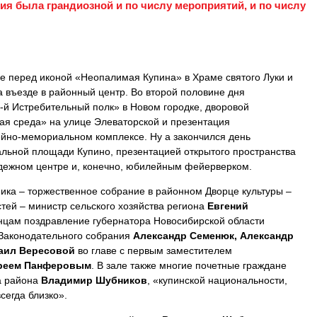
ия была грандиозной и по числу мероприятий, и по числу
де перед иконой «Неопалимая Купина» в Храме святого Луки и
а въезде в районный центр. Во второй половине дня
-й Истребительный полк» в Новом городке, дворовой
кая среда» на улице Элеваторской и презентация
ейно-мемориальном комплексе. Ну а закончился день
льной площади Купино, презентацией открытого пространства
дежном центре и, конечно, юбилейным фейерверком.
ика – торжественное собрание в районном Дворце культуры –
стей – министр сельского хозяйства региона
Евгений
инцам поздравление губернатора Новосибирской области
 Законодательного собрания
Александр Семенюк, Александр
хаил Вересовой
во главе с первым заместителем
реем Панферовым
. В зале также многие почетные граждане
ва района
Владимир Шубников
, «купинской национальности,
сегда близко».