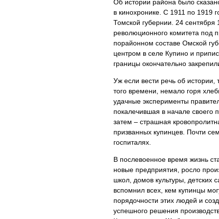
Об истории района было сказан
в кинохронике. С 1911 по 1919 г
Томской губернии. 24 сентября 
революционного комитета под 
порайонном составе Омской губе
центром в селе Купино и приписа
границы окончательно закрепил
Уж если вести речь об истории, 
того времени, немало горя хле
удачные эксперименты правител
покалечившая в начале своего п
затем – страшная кровопролитн
призванных купинцев. Почти сем
госпиталях.
В послевоенное время жизнь ста
новые предприятия, росло произ
школ, домов культуры, детских 
вспомнил всех, кем купинцы мог
порядочности этих людей и соз
успешного решения производств