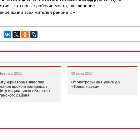
ятие – это новые рабочие места, расширение
шение жизни всех жителей района…»
:
февраля 2020
09 июня 2025
мгубернатора Вячеслав
От экотропы на Суенге до
манов проконтролировал
«Тропы науки»
боту социальных объектов
ганского района