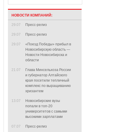
НОВОСТИ КОМПАНИЙ:
29.07
Пресс-релиз
29.07
Пресс-релиз
29.07
«Поезд Победы» прибыл в
Новосибирскую область —
Новости Новосибирска и
области
21.07
Глава Минсельхоза России
и губернатор Алтайского
края посетили тепличный
комплекс по выращиванию
хризантем
13.07
Новосибирские вузы
попали в топ-20
университетов с самыми
высокими зарплатами
07.07
Пресс-релиз