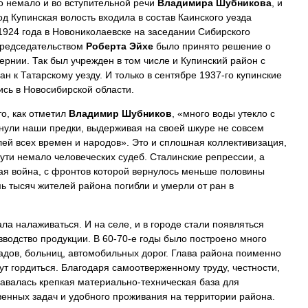
о немало и во вступительной речи
Владимира Шубникова
, и
од Купинская волость входила в состав Каинского уезда
1924 года в Новониколаевске на заседании Сибирского
председательством
Роберта Эйхе
было принято решение о
рнии. Так был учрежден в том числе и Купинский район с
н к Татарскому уезду. И только в сентябре 1937-го купинские
ись в Новосибирской области.
то, как отметил
Владимир Шубников
, «много воды утекло с
бнули наши предки, выдерживая на своей шкуре не совсем
ей всех времен и народов». Это и сплошная коллективизация,
ути немало человеческих судеб. Сталинские репрессии, а
ая война, с фронтов которой вернулось меньше половины
ь тысяч жителей района погибли и умерли от ран в
ла налаживаться. И на селе, и в городе стали появляться
водство продукции. В 60-70-е годы было построено много
садов, больниц, автомобильных дорог. Глава района поименно
ут гордиться. Благодаря самоотверженному труду, честности,
давалась крепкая материально-техническая база для
енных задач и удобного проживания на территории района.