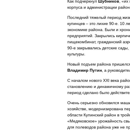
Как подчеркнул
Шубников
, «их
корпуса и администрации район
Последний тяжелый период жизн
купинцев – это лихие 90-е. 10 
экономике района. Были и хрон
предприятий. Закрылись кирпич
пищекомбинат, гражданский аэр
90-е закрывались детские сады
культуры.
Новый подъем района пришелся 
Владимир Путин
, а руководит
С началом нового XXI века райо
становлению и динамичному раз
период сделано было действите
Очень серьезно обновился маши
хозяйстве, модернизирована пе
области Купинский район в тро
«Медяковское» урожайность свыш
для полеводов района уже не п