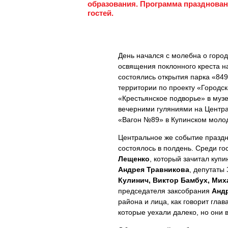
образования. Программа празднован
гостей.
День начался с молебна о горо
освящения поклонного креста н
состоялись открытия парка «849
территории по проекту «Городс
«Крестьянское подворье» в муз
вечерними гуляниями на Центра
«Вагон №89» в Купинском моло
Центральное же событие праздн
состоялось в полдень. Среди го
Лещенко
, который зачитал куп
Андрея Травникова
, депутаты
Кулинич, Виктор Бамбух, Ми
председателя заксобрания
Анд
района и лица, как говорит гла
которые уехали далеко, но они в