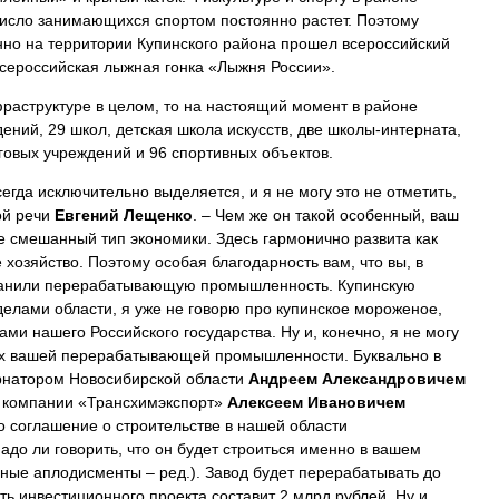
число занимающихся спортом постоянно растет. Поэтому
но на территории Купинского района прошел всероссийский
всероссийская лыжная гонка «Лыжня России».
фраструктуре в целом, то на настоящий момент в районе
ний, 29 школ, детская школа искусств, две школы-интерната,
уговых учреждений и 96 спортивных объектов.
егда исключительно выделяется, и я не могу это не отметить,
ой речи
Евгений Лещенко
. – Чем же он такой особенный, ваш
е смешанный тип экономики. Здесь гармонично развита как
 хозяйство. Поэтому особая благодарность вам, что вы, в
хранили перерабатывающую промышленность. Купинскую
делами области, я уже не говорю про купинское мороженое,
ами нашего Российского государства. Ну и, конечно, я не могу
вах вашей перерабатывающей промышленности. Буквально в
ернатором Новосибирской области
Андреем Александровичем
 компании «Трансхимэкспорт»
Алексеем Ивановичем
 соглашение о строительстве в нашей области
адо ли говорить, что он будет строиться именно в вашем
ные аплодисменты – ред.). Завод будет перерабатывать до
ть инвестиционного проекта составит 2 млрд рублей. Ну и,