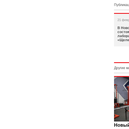
Публикац
21 фев
В Нов
состо
лабор
«Щелк
Другие 
Новый