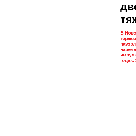
дв
тя
В Ново
торжес
пауэрл
нацеле
импуль
года с 