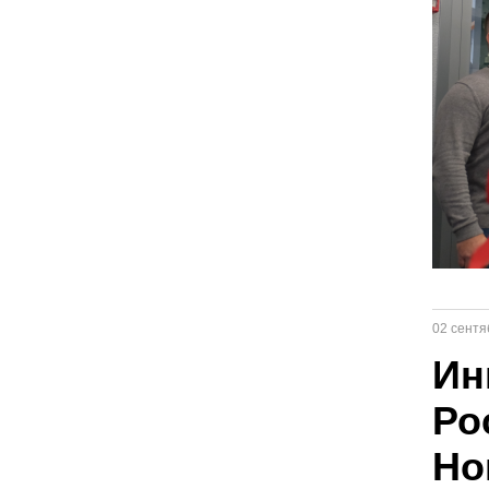
02 сентя
Ин
Ро
Но