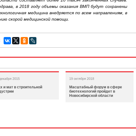
области составляет более 20 тысяч законченных случаев.
здрава, в 2018 году объемы оказания ВМП будут сохранены
ехнологичная медицина внедряется по всем направлениям, в
анию скорой медицинской помощи.
:
декабря 2015
19 октября 2018
х и мат в строительной
Масштабный форум в сфере
дустрии
биотехнологий пройдет в
Новосибирской области