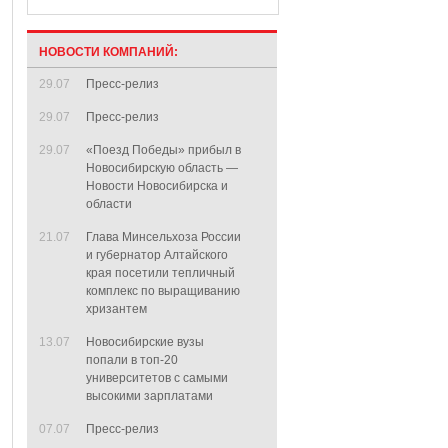
НОВОСТИ КОМПАНИЙ:
29.07
Пресс-релиз
29.07
Пресс-релиз
29.07
«Поезд Победы» прибыл в
Новосибирскую область —
Новости Новосибирска и
области
21.07
Глава Минсельхоза России
и губернатор Алтайского
края посетили тепличный
комплекс по выращиванию
хризантем
13.07
Новосибирские вузы
попали в топ-20
университетов с самыми
высокими зарплатами
07.07
Пресс-релиз