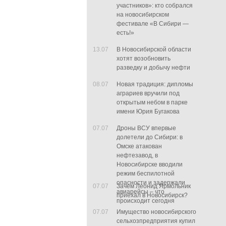
участников»: кто собрался
на новосибирском
фестивале «В Сибири —
есть!»
13.07
В Новосибирской области
хотят возобновить
разведку и добычу нефти
08.07
Новая традиция: дипломы
аграриев вручили под
открытым небом в парке
имени Юрия Бугакова
07.07
Дроны ВСУ впервые
долетели до Сибири: в
Омске атакован
нефтезавод, в
Новосибирске вводили
режим беспилотной
опасности и задержали
07.07
Зачем Леонид Ярмольник
авиарейсы – что
приехал в Новосибирск?
происходит сегодня
07.07
Имущество новосибирского
сельхозпредприятия купил