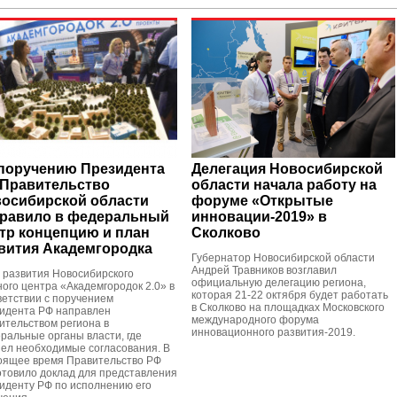
поручению Президента
Делегация Новосибирской
Правительство
области начала работу на
осибирской области
форуме «Открытые
равило в федеральный
инновации-2019» в
тр концепцию и план
Сколково
вития Академгородка
Губернатор Новосибирской области
Андрей Травников возглавил
 развития Новосибирского
официальную делегацию региона,
ного центра «Академгородок 2.0» в
которая 21-22 октября будет работать
ветствии с поручением
в Сколково на площадках Московского
идента РФ направлен
международного форума
ительством региона в
инновационного развития-2019.
ральные органы власти, где
ел необходимые согласования. В
оящее время Правительство РФ
отовило доклад для представления
иденту РФ по исполнению его