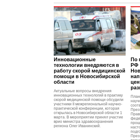
Инновационные
По 
технологии внедряются в
РФ 
работу скорой медицинской
Нов
помощи в Новосибирской
нап
области
цен
раз
Актуальные вопросы внедрения
инновационных технологий в практику
План
скорой медицинской помощи обсудили
науч
участники II межрегиональной научно-
соот
практической конференции, которая
През
открылась в Новосибирской области 1
Прав
марта. В мероприятии принял участие
феде
врио министра здравоохранения
прош
региона Олег Иванинский.
наст
подг
През