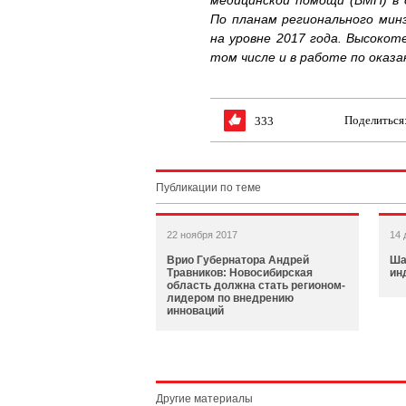
медицинской помощи (ВМП) в 
По планам регионального мин
на уровне 2017 года. Высокот
том числе и в работе по оказ
Поделиться
333
Публикации по теме
22 ноября 2017
14 
Врио Губернатора Андрей
Ша
Травников: Новосибирская
ин
область должна стать регионом-
лидером по внедрению
инноваций
Другие материалы