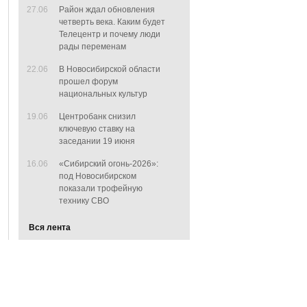
27.06
Район ждал обновления
четверть века. Каким будет
Телецентр и почему люди
рады переменам
22.06
В Новосибирской области
прошел форум
национальных культур
19.06
Центробанк снизил
ключевую ставку на
заседании 19 июня
16.06
«Сибирский огонь-2026»:
под Новосибирском
показали трофейную
технику СВО
Вся лента