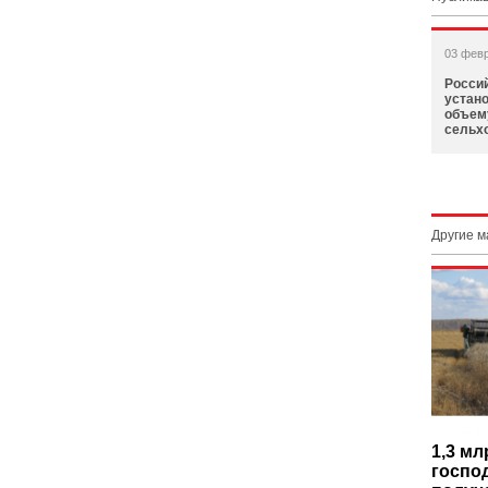
03 фев
Росси
устано
объем
сельх
Другие 
1,3 мл
госпо