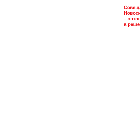
Совещ
Новоси
– опто
в реше