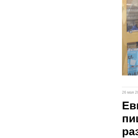
26 мая 2
Ев
пи
ра