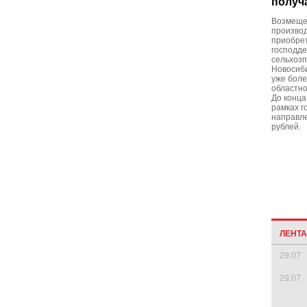
получ
Возмещен
производ
приобрет
господде
сельхоз
Новосиб
уже боле
областно
До конца
рамках г
направле
рублей.
ЛЕНТ
29.07
29.07