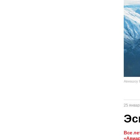
Авиашоу В
25 январ
Эс
Все ле
«Авиар