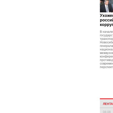
Ухоже
росси
корру
В начале
государс
транспо
Новосиби
генерала
национа
межвузов
конфере
противод
современ
перспект
ЛЕНТ
08.08