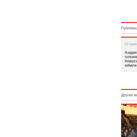
Публикац
27 сент
Андре
члено
Новос
юбиле
Другие 