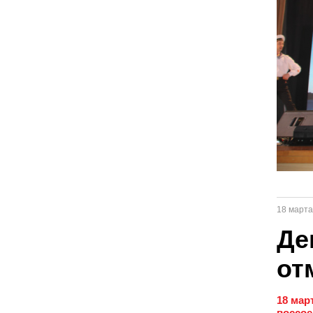
18 марта
Де
от
18 мар
воссое