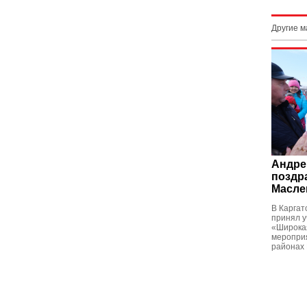
Другие 
Андре
поздр
Масле
В Каргат
принял у
«Широка
мероприя
районах 