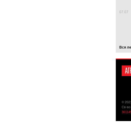
07.07
Вся л
© 202
Св-во
36114