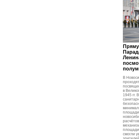
Пряму
Парад
Ленин
посмо
полум
В Новоси
проходя
посвяще
в Велико
1945 гг.
санитар
безопасн
минимал
площади.
новосиб
расчётов
механиз
площади
смогли у
зрителей