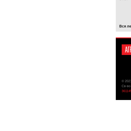
Вся л
© 202
Св-во
36114