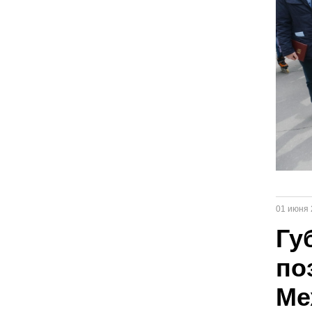
01 июня 
Гу
по
Ме