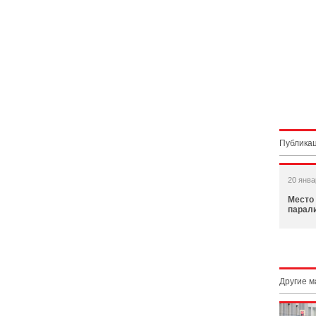
Публикац
20 янва
Место
парал
Другие 