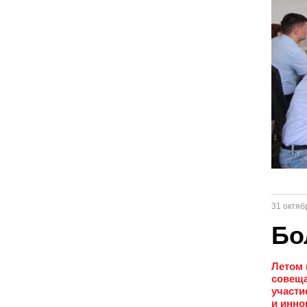
31 октяб
Бо
Летом 
совеща
участи
и инно