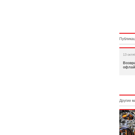
Публикац
13 октя
Возвр
офлай
Другие 