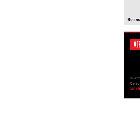
Вся л
© 202
Св-во
36114