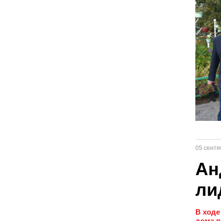
05 сентя
Ан
ли
В ходе
дома п