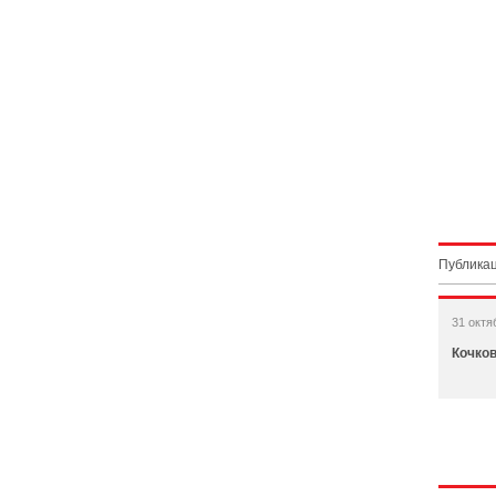
Публикац
31 октя
Кочков