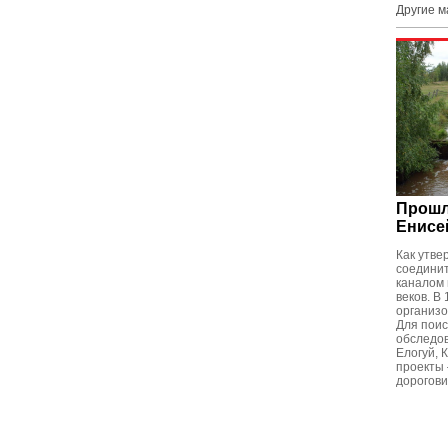
Другие 
Прошл
Енисе
Как утве
соединит
каналом 
веков. В
организ
Для поис
обследов
Елогуй, 
проекты 
дорогов