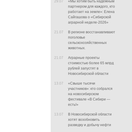
29.07
«Мы хотим быть надежным
партнером для каждого, кто
работает на земле»: Елена
Сайгашова о «Сибирской
аграрной неделе-2026»
21.07
В регионе восстанавливают
поголовье
сельскохозяйственных
животных.
21.07
Аграрные проекты
стоимостью более 65 млрд
рублей запустят в
Новосибирской области
13.07
«Свыше тысячи
участников»: кто собрался
на новосибирском
фестивале «В Сибири —
есть!»
13.07
В Новосибирской области
хотят возобновить
разведку и добычу нефти