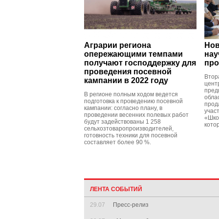
Аграрии региона
Нов
опережающими темпами
нау
получают господдержку для
про
проведения посевной
Втор
кампании в 2022 году
цент
пред
В регионе полным ходом ведется
обла
подготовка к проведению посевной
прод
кампании: согласно плану, в
учас
проведении весенних полевых работ
«Шко
будут задействованы 1 258
кото
сельхозтоваропроизводителей,
готовность техники для посевной
составляет более 90 %.
ЛЕНТА СОБЫТИЙ
29.07
Пресс-релиз