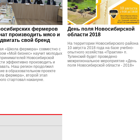
осибирских фермеров
День поля Новосибирской
чат производить мясо и
области 2018
двигать свой бренд
На территории Новосибирского района
10 августа 2018 года на базе учебно-
ая «Школа фермера» совместно с
опытного хозяйства «Практик» п.
ром «Мой бизнес» научит молодых
Тулинский будет проведено
принимателей Новосибирской
межрегиональное мероприятие «День
сти эффективно производить и
поля Новосибирской области - 2018»
авать. Наш регион продолжил
тие в образовательном проекте
ла фермера», второй этап
рого стартовал накануне.