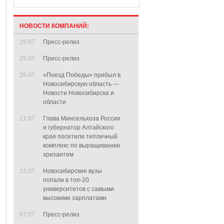
НОВОСТИ КОМПАНИЙ:
29.07
Пресс-релиз
29.07
Пресс-релиз
29.07
«Поезд Победы» прибыл в
Новосибирскую область —
Новости Новосибирска и
области
21.07
Глава Минсельхоза России
и губернатор Алтайского
края посетили тепличный
комплекс по выращиванию
хризантем
13.07
Новосибирские вузы
попали в топ-20
университетов с самыми
высокими зарплатами
07.07
Пресс-релиз