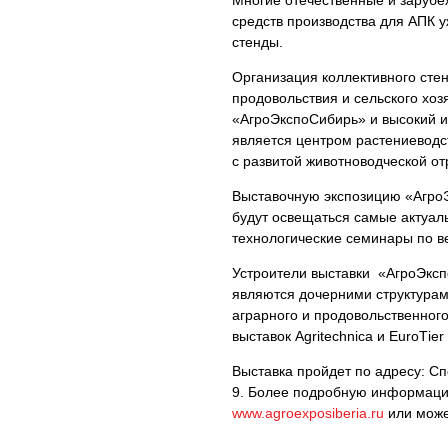
Многие отечественные и зарубе
средств производства для АПК у
стенды.
Организация коллективного сте
продовольствия и сельского хоз
«АгроЭкспоСибирь» и высокий и
является центром растениеводс
с развитой животноводческой от
Выставочную экспозицию «АгроЭ
будут освещаться самые актуаль
технологические семинары по в
Устроители выставки «АгроЭкс
являются дочерними структурам
аграрного и продовольственного
выставок Agritechnica и EuroТie
Выставка пройдет по адресу: Сп
9. Более подробную информаци
www.agroexposiberia.ru
или може