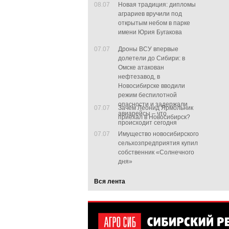
08.07
Новая традиция: дипломы
аграриев вручили под
открытым небом в парке
имени Юрия Бугакова
07.07
Дроны ВСУ впервые
долетели до Сибири: в
Омске атакован
нефтезавод, в
Новосибирске вводили
режим беспилотной
опасности и задержали
07.07
Зачем Леонид Ярмольник
авиарейсы – что
приехал в Новосибирск?
происходит сегодня
07.07
Имущество новосибирского
сельхозпредприятия купил
собственник «Солнечного
дня»
Вся лента