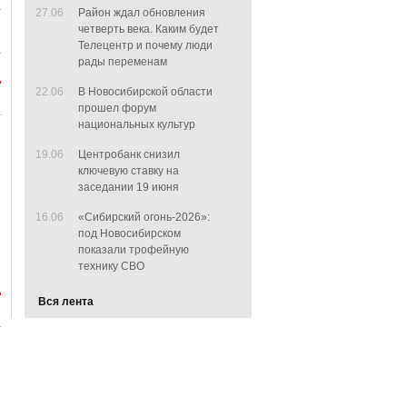
27.06
Район ждал обновления
четверть века. Каким будет
Телецентр и почему люди
рады переменам
22.06
В Новосибирской области
прошел форум
национальных культур
19.06
Центробанк снизил
ключевую ставку на
заседании 19 июня
16.06
«Сибирский огонь-2026»:
под Новосибирском
показали трофейную
технику СВО
Вся лента