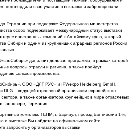
жные производители и поставщики техники, оборудования и
же подтвердили свое участие в выставкe и забронировали
нда Германии при поддержке Федерального министерства
яйства особо подчеркивает международный статус выставки
нтерес иностранных компаний к Алтайскому краю, который
тва Сибири и одним из крупнейших аграрных регионов России
раслью.
кспоСибирь» дополнит деловая программа, в рамках которой
ные вопросы отрасли и региона, а также пройдут
едению сельхозпроизводства.
поСибирь», ООО «ДЛГ РУС» и IFWexpo Heidelberg GmbH,
и DLG – ведущей отраслевой организации европейского
 сектора, а также организатора крупнейших в мире отраслевых
r в Ганновере, Германия.
ортивный комплекс ТЕПМ, г. Барнаул, проезд Балтийский 1-й,
ю о выставке Вы найдете на официальном сайте:
те запросить у организаторов выставки.