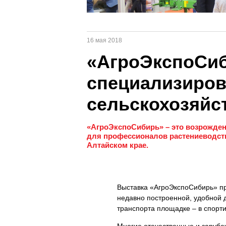
16 мая 2018
«АгроЭкспоСиб
специализиров
сельскохозяйс
«АгроЭкспоСибирь» – это возрожде
для профессионалов растениеводств
Алтайском крае.
Выставка «АгроЭкспоСибирь» про
недавно построенной, удобной д
транспорта площадке – в спорт