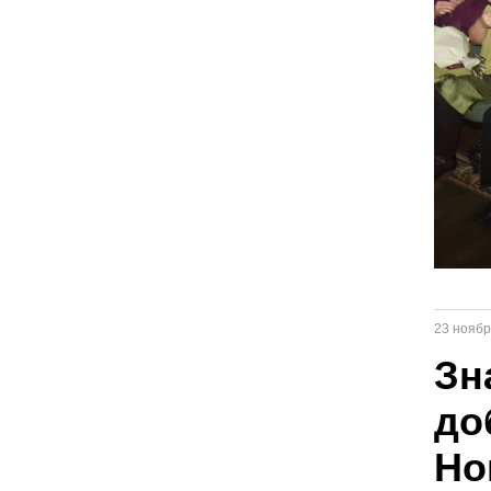
23 ноябр
Зн
до
Но