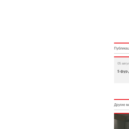
Публикац
05 авгу
5 фур 
Другие 