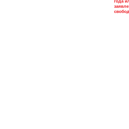
года и
заявле
свобод