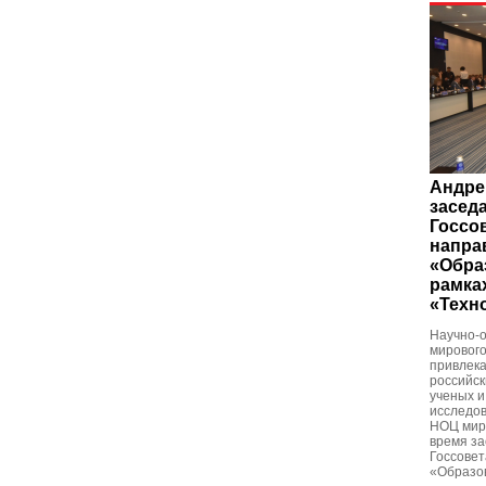
Андре
засед
Госсо
напра
«Обра
рамка
«Техн
Научно-
мирового
привлека
российск
ученых и
исследов
НОЦ миро
время за
Госсове
«Образов