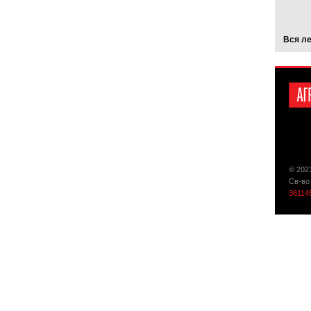
Вся л
© 202
Св-во
36114