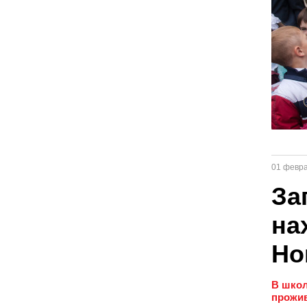
01 февр
За
на
Но
В школ
прожив