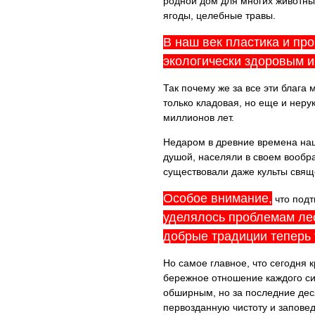
родной дом для многих животны
ягоды, целебные травы.
В наш век пластика и пр
экологически здоровым 
Так почему же за все эти блага
только кладовая, но еще и неру
миллионов лет.
Недаром в древние времена наш
душой, населяли в своем вооб
существовали даже культы свящ
Особое внимание,
что подт
уделялось проблемам лес
добрые традиции теперь 
Но самое главное, что сегодня 
бережное отношение каждого си
обширным, но за последние де
первозданную чистоту и запове