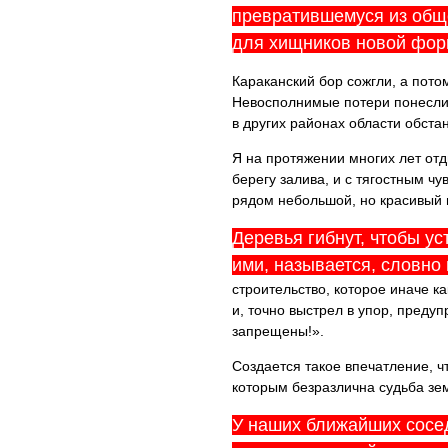
превратившемуся из общ
для хищников новой фор
Караканский бор сожгли, а пото
Невосполнимые потери понесли 
в других районах области обста
Я на протяжении многих лет от
берегу залива, и с тягостным ч
рядом небольшой, но красивый 
Деревья гибнут, чтобы ус
ими, называется, словно
строительство, которое иначе ка
и, точно выстрел в упор, преду
запрещены!».
Создается такое впечатление, 
которым безразлична судьба з
У наших ближайших сосе