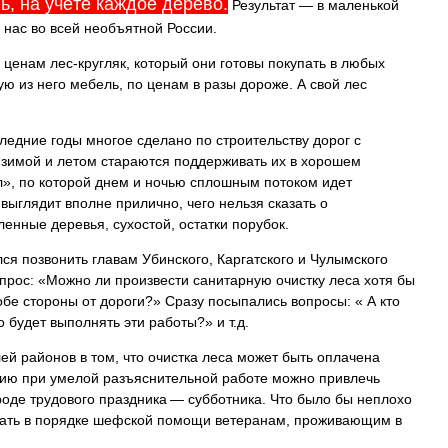
ь, на учёте каждое дерево.
Результат — в маленькой
 нас во всей необъятной России.
ценам лес-кругляк, который они готовы покупать в любых
ую из него мебель, по ценам в разы дороже. А свой лес
ледние годы многое сделано по строительству дорог с
зимой и летом стараются поддерживать их в хорошем
л», по которой днем и ночью сплошным потоком идет
 выглядит вполне прилично, чего нельзя сказать о
енные деревья, сухостой, остатки порубок.
я позвонить главам Убинского, Каргатского и Чулымского
опрос: «Можно ли произвести санитарную очистку леса хотя бы
обе стороны от дороги?» Сразу посыпались вопросы: « А кто
о будет выполнять эти работы?» и т.д.
ей районов в том, что очистка леса может быть оплачена
нию при умелой разъяснительной работе можно привлечь
роде трудового праздника — субботника. Что было бы неплохо
дать в порядке шефской помощи ветеранам, проживающим в