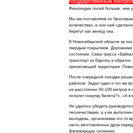
государственный контрол
Финляндии лосей больше, чем у
Мы им поставляем по бросовым 
количествах, а они нам сделанн
берегут как зеницу ока.
В Новосибирской области за пос
твердым покрытием. Дорожники 
состоянии. Сама трасса «Байка
транспорт из Европы и обратно,
прилегающей территории. Повал
После очередной поездки решилс
районов. Задал один и тот же в
на расстоянии 50-100 метров в 
оплатит покупку билета?», «А кт
Не удалось убедить руководител
лесничествами, а к ее выполне
молодежь, организовав что-то в
часть заготовленных дров пере
близлежащих селениях.