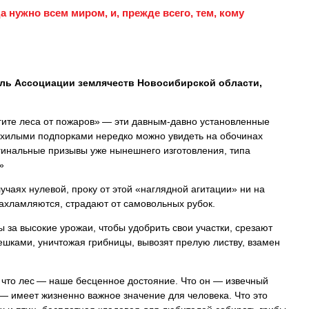
 нужно всем миром, и, прежде всего, тем, кому
ель Ассоциации землячеств Новосибирской области,
гите леса от пожаров» — эти давным-давно установленные
 хилыми подпорками нередко можно увидеть на обочинах
игинальные призывы уже нынешнего изготовления, типа
»
учаях нулевой, проку от этой «наглядной агитации» ни на
захламляются, страдают от самовольных рубок.
за высокие урожаи, чтобы удобрить свои участки, срезают
ешками, уничтожая грибницы, вывозят прелую листву, взамен
 что лес — наше бесценное достояние. Что он — извечный
— имеет жизненно важное значение для человека. Что это