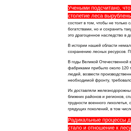
Учеными подсчитано, что
столетие леса вырублены
состоит в том, чтобы не только
богатствами, но и сохранить та
это драгоценное наследство в д
В истории нашей области немал
сохранению лесных ресурсов. П
В годы Великой Отечественной 
фабриками прибыло около 120 т
людей, возвести производствен
необходимой фронту, требовало
Их доставляли железнодорожным
ближних районов и регионов, сп
трудности военного лихолетья, 
грядущих поколений, в том числе
Радикальные процессы д
стало и отношение к лес