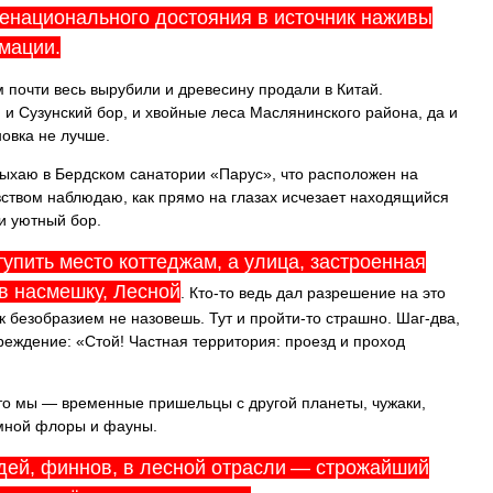
енационального достояния в источник наживы
мации.
м почти весь вырубили и древесину продали в Китай.
и Сузунский бор, и хвойные леса Маслянинского района, да и
новка не лучше.
дыхаю в Бердском санатории «Парус», что расположен на
увством наблюдаю, как прямо на глазах исчезает находящийся
и уютный бор.
тупить место коттеджам, а улица, застроенная
 в насмешку, Лесной
. Кто-то ведь дал разрешение на это
к безобразием не назовешь. Тут и пройти-то страшно. Шаг-два,
преждение: «Стой! Частная территория: проезд и проход
что мы — временные пришельцы с другой планеты, чужаки,
емной флоры и фауны.
дей, финнов, в лесной отрасли — строжайший