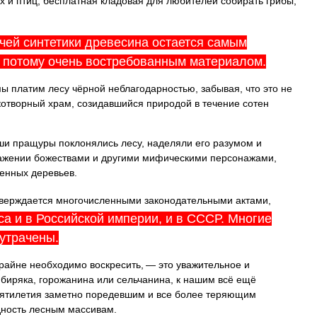
х и птиц, бесплатная кладовая для любителей собирать грибы,
очей синтетики древесина остается самым
и потому очень востребованным материалом.
 мы платим лесу чёрной неблагодарностью, забывая, что это не
котворный храм, созидавшийся природой в течение сотен
и пращуры поклонялись лесу, наделяли его разумом и
ражении божествами и другими мифическими персонажами,
енных деревьев.
верждается многочисленными законодательными актами,
а и в Российской империи, и в СССР. Многие
утрачены.
крайне необходимо воскресить, — это уважительное и
биряка, горожанина или сельчанина, к нашим всё ещё
сятилетия заметно поредевшим и все более теряющим
дность лесным массивам.