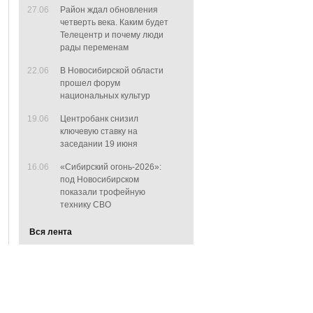
27.06
Район ждал обновления
четверть века. Каким будет
Телецентр и почему люди
рады переменам
22.06
В Новосибирской области
прошел форум
национальных культур
19.06
Центробанк снизил
ключевую ставку на
заседании 19 июня
16.06
«Сибирский огонь-2026»:
под Новосибирском
показали трофейную
технику СВО
Вся лента