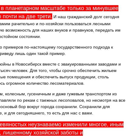
 в планетарном масштабе только за минувшее
 почти на две трети.
И наш гражданский долг сегодня
 самим рачительно и по-хозяйски пользоваться лесными
кую возможность для наших внуков и правнуков, передать им
остойном состоянии.
о примеров по-настоящему государственного подхода к
риведу лишь один такой пример.
войны в Новосибирск вместе с эвакуированными заводами и
ысяч человек. Для того, чтобы срочно обеспечить жильем
ные помещения и обеспечить выпуск продукции, столь
сь огромное количество лесоматериалов.
, колесным, гусеничным и даже гужевым транспортом из
лавляли по рекам с таежных лесоповалов, но несмотря на все
сосновый бор вокруг города сохранили. Сохранили для
, и для сегодняшнего, то есть для нас с вами.
евяностых неузнаваемо изменили многое, иным
у, лишенному хозяйской заботы и