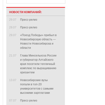
НОВОСТИ КОМПАНИЙ:
29.07
Пресс-релиз
29.07
Пресс-релиз
29.07
«Поезд Победы» прибыл в
Новосибирскую область —
Новости Новосибирска и
области
21.07
Глава Минсельхоза России
и губернатор Алтайского
края посетили тепличный
комплекс по выращиванию
хризантем
13.07
Новосибирские вузы
попали в топ-20
университетов с самыми
высокими зарплатами
07.07
Пресс-релиз