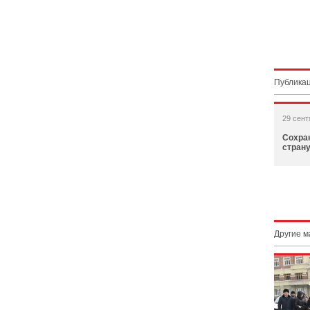
Публикац
29 сент
Сохра
стран
Другие 