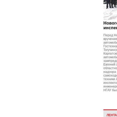
Новог
инспе
Перед Н
вручени
автомоб
Гостехна
Тогучинс
Каргатск
автомоб
зампред
Евгений 
областно
надзора 
самоходн
техники 
инспект
инженерн
НГАУ был
ЛЕНТ