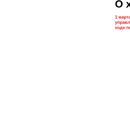
О 
1 март
управл
ходе п