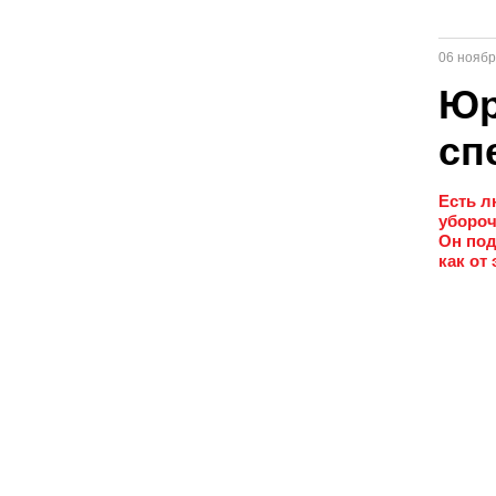
06 ноябр
Юр
сп
Есть л
убороч
Он под
как от