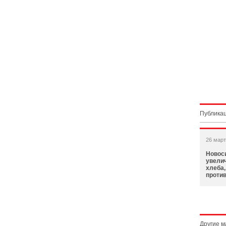
Публикац
26 март
Новос
увели
хлеба,
проти
Другие 