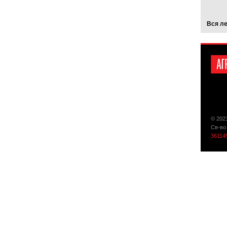
Вся л
© 202
Св-во
36114