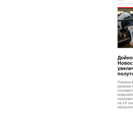
Дойно
Новос
увели
полут
Показате
регионе
положит
новосиби
произвел
на 19 ты
прошлого