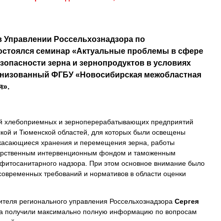
в Управлении Россельхознадзора по
остоялся семинар «Актуальные проблемы в сфере
езопасности зерна и зернопродуктов в условиях
анизованный ФГБУ «Новосибирская межобластная
я».
й хлебоприемных и зерноперерабатывающих предприятий
ской и Тюменской областей, для которых были освещены
 касающиеся хранения и перемещения зерна, работы
дарственным интервенционным фондом и таможенным
и фитосанитарного надзора. При этом основное внимание было
овременных требований и нормативов в области оценки
ителя регионального управления Россельхознадзора
Сергея
а получили максимально полную информацию по вопросам