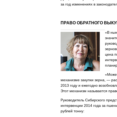
за год изменениях в законодате
ПРАВО ОБРАТНОГО ВЫК
«В нын
значит
руково
зерно
цена п
интерв
планир
«Может
механизме закупки зерна, — ра
2013 году и ежегодно возобнов
Этот механизм называется прав
Руководитель Сибирского предс
интервенции 2014 года за пшен
рублей тонну: