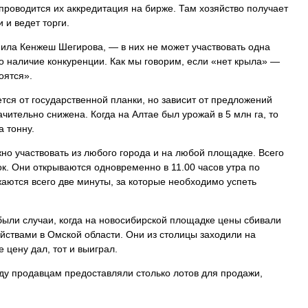
проводится их аккредитация на бирже. Там хозяйство получает
 и ведет торги.
ила Кенжеш Шегирова, — в них не может участвовать одна
о наличие конкуренции. Как мы говорим, если «нет крыла» —
оятся».
ется от государственной планки, но зависит от предложений
ачительно снижена. Когда на Алтае был урожай в 5 млн га, то
а тонну.
жно участвовать из любого города и на любой площадке. Всего
к. Они открываются одновременно в 11.00 часов утра по
аются всего две минуты, за которые необходимо успеть
ыли случаи, когда на новосибирской площадке цены сбивали
йствами в Омской области. Они из столицы заходили на
 цену дал, тот и выиграл.
оду продавцам предоставляли столько лотов для продажи,