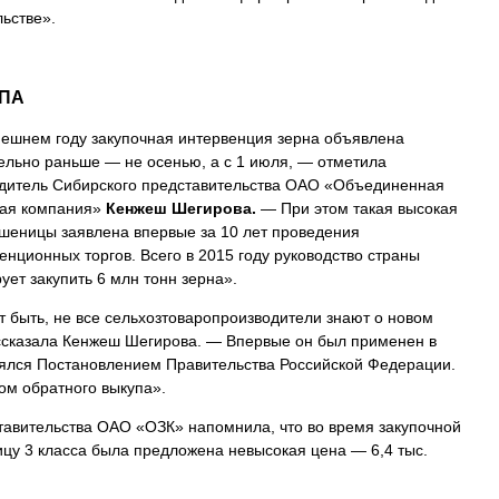
льстве».
УПА
ешнем году закупочная интервенция зерна объявлена
ельно раньше — не осенью, а с 1 июля, — отметила
дитель Сибирского представительства ОАО «Объединенная
вая компания»
Кенжеш Шегирова.
— При этом такая высокая
шеницы заявлена впервые за 10 лет проведения
енционных торгов. Всего в 2015 году руководство страны
ует закупить 6 млн тонн зерна».
 быть, не все сельхозтоваропроизводители знают о новом
ссказала Кенжеш Шегирова. — Впервые он был применен в
лялся Постановлением Правительства Российской Федерации.
ом обратного выкупа».
тавительства ОАО «ОЗК» напомнила, что во время закупочной
ицу 3 класса была предложена невысокая цена — 6,4 тыс.