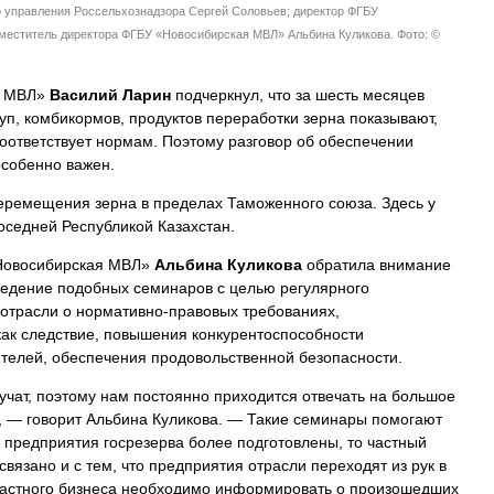
о управления Россельхознадзора Сергей Соловьев; директор ФГБУ
меститель директора ФГБУ «Новосибирская МВЛ» Альбина Куликова. Фото: ©
я МВЛ»
Василий Ларин
подчеркнул, что за шесть месяцев
руп, комбикормов, продуктов переработки зерна показывают,
соответствует нормам. Поэтому разговор об обеспечении
особенно важен.
еремещения зерна в пределах Таможенного союза. Здесь у
оседней Республикой Казахстан.
«Новосибирская МВЛ»
Альбина Куликова
обратила внимание
едение подобных семинаров с целью регулярного
отрасли о нормативно-правовых требованиях,
ак следствие, повышения конкурентоспособности
телей, обеспечения продовольственной безопасности.
е учат, поэтому нам постоянно приходится отвечать на большое
, — говорит Альбина Куликова. — Такие семинары помогают
 предприятия госрезерва более подготовлены, то частный
вязано и с тем, что предприятия отрасли переходят из рук в
 частного бизнеса необходимо информировать о произошедших