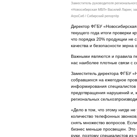
Заместитель руководителя региональног
«Новосибирская МВЛ» Василий Ларин; за
АгроСиб / Сибирский репортёр
Директор ФГБУ «Новосибирска
текущего года итоги проверки к
что порядка 20% продукции не 
качества и безопасности зерна 
Важными являются и правила п
нас наиболее плотные связи с с
Заместитель директора ФГБУ 
собравшихся на ежегодное пров
информирования специалистов 
предотвращения нарушений и, к
региональных сельхозпроизводи
«Дело в том, что этому нигде н
количество телефонных звонков
снять множество вопросов. Если
бизнес меньше просвещен. Это с
руки, поэтому специалистов из