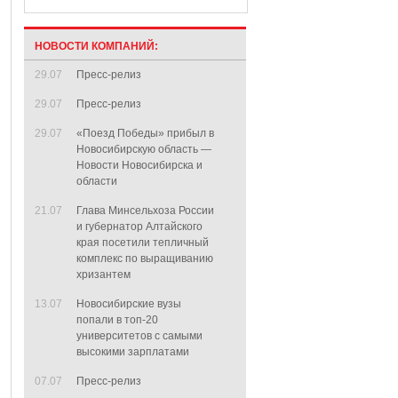
НОВОСТИ КОМПАНИЙ:
29.07
Пресс-релиз
29.07
Пресс-релиз
29.07
«Поезд Победы» прибыл в
Новосибирскую область —
Новости Новосибирска и
области
21.07
Глава Минсельхоза России
и губернатор Алтайского
края посетили тепличный
комплекс по выращиванию
хризантем
13.07
Новосибирские вузы
попали в топ-20
университетов с самыми
высокими зарплатами
07.07
Пресс-релиз