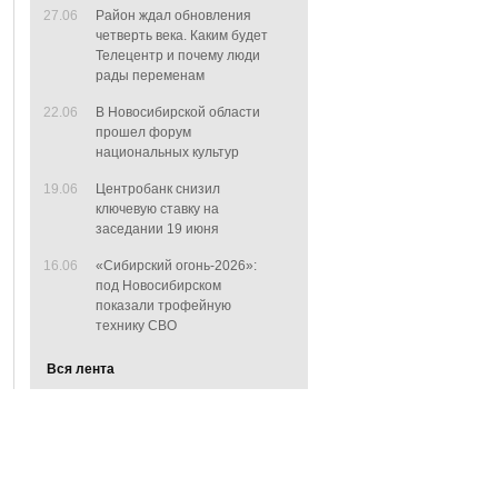
27.06
Район ждал обновления
четверть века. Каким будет
Телецентр и почему люди
рады переменам
22.06
В Новосибирской области
прошел форум
национальных культур
19.06
Центробанк снизил
ключевую ставку на
заседании 19 июня
16.06
«Сибирский огонь-2026»:
под Новосибирском
показали трофейную
технику СВО
Вся лента