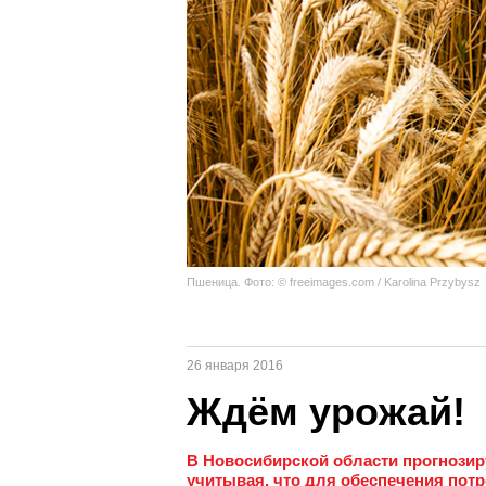
Пшеница. Фото: © freeimages.com / Karolina Przybysz
26 января 2016
Ждём урожай!
В Новосибирской области прогнозиру
учитывая, что для обеспечения потр