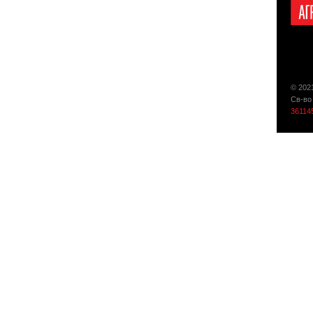
© 202
Св-во
36114