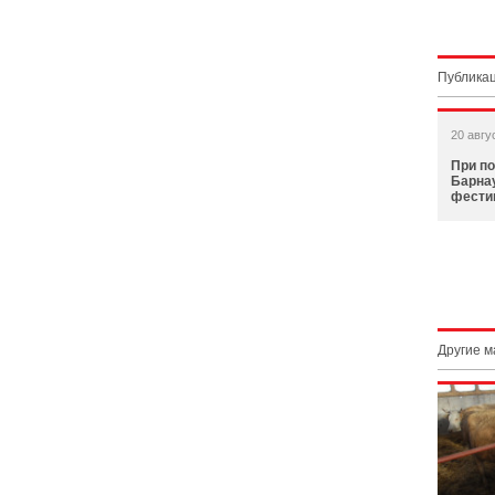
Публикац
20 авгу
При п
Барна
фести
Другие 