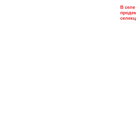
В селе
продем
селекц