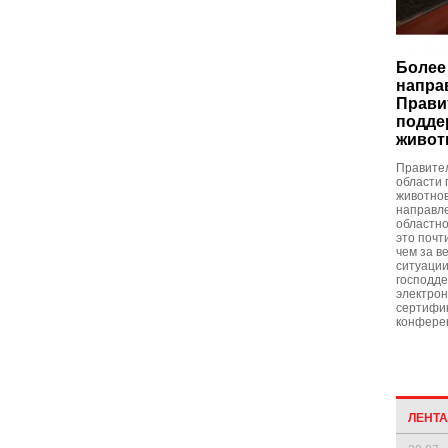
Более
напра
Прави
подде
живот
Правите
области 
животнов
направле
областно
это почт
чем за в
ситуации
господде
электро
сертифик
конферен
ЛЕНТ