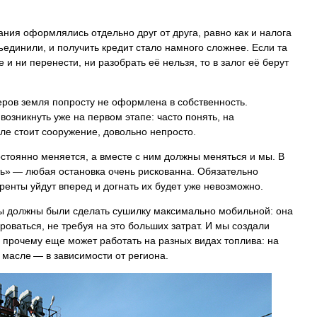
ния оформлялись отдельно друг от друга, равно как и налога
ъединили, и получить кредит стало намного сложнее. Если та
и ни перенести, ни разобрать её нельзя, то в залог её берут
еров земля попросту не оформлена в собственность.
озникнуть уже на первом этапе: часто понять, на
ле стоит сооружение, довольно непросто.
остоянно меняется, а вместе с ним должны меняться и мы. В
ь» — любая остановка очень рискованна. Обязательно
уренты уйдут вперед и догнать их будет уже невозможно.
ы должны были сделать сушилку максимально мобильной: она
оваться, не требуя на это больших затрат. И мы создали
у прочему еще может работать на разных видах топлива: на
, масле — в зависимости от региона.