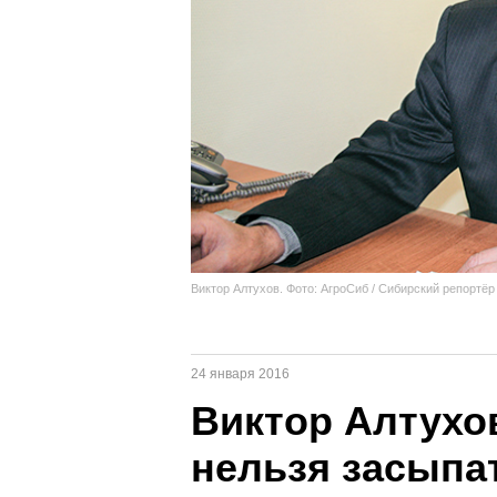
Виктор Алтухов. Фото: АгроСиб / Сибирский репортёр
24 января 2016
Виктор Алтухо
нельзя засыпа