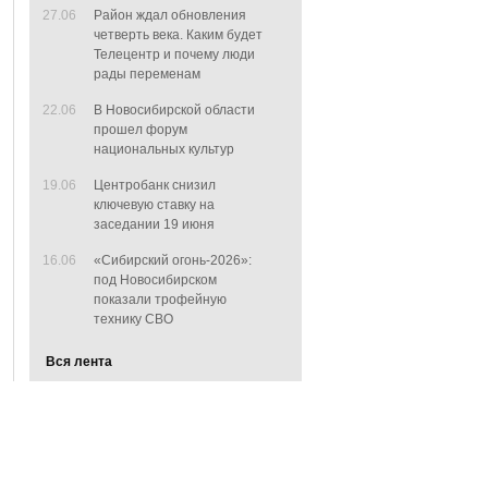
27.06
Район ждал обновления
четверть века. Каким будет
Телецентр и почему люди
рады переменам
22.06
В Новосибирской области
прошел форум
национальных культур
19.06
Центробанк снизил
ключевую ставку на
заседании 19 июня
16.06
«Сибирский огонь-2026»:
под Новосибирском
показали трофейную
технику СВО
Вся лента