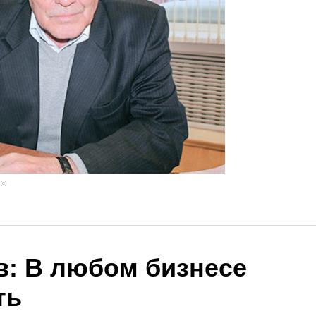
 ©
в: В любом бизнесе
ть