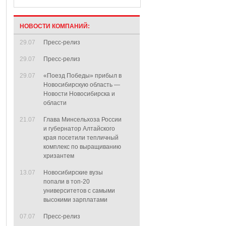
НОВОСТИ КОМПАНИЙ:
29.07
Пресс-релиз
29.07
Пресс-релиз
29.07
«Поезд Победы» прибыл в
Новосибирскую область —
Новости Новосибирска и
области
21.07
Глава Минсельхоза России
и губернатор Алтайского
края посетили тепличный
комплекс по выращиванию
хризантем
13.07
Новосибирские вузы
попали в топ-20
университетов с самыми
высокими зарплатами
07.07
Пресс-релиз