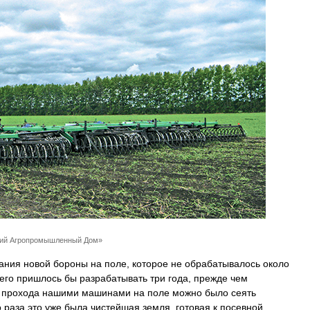
кий Агропромышленный Дом»
ания новой бороны на поле, которое не обрабатывалось около
 его пришлось бы разрабатывать три года, прежде чем
го прохода нашими машинами на поле можно было сеять
о раза это уже была чистейшая земля, готовая к посевной.