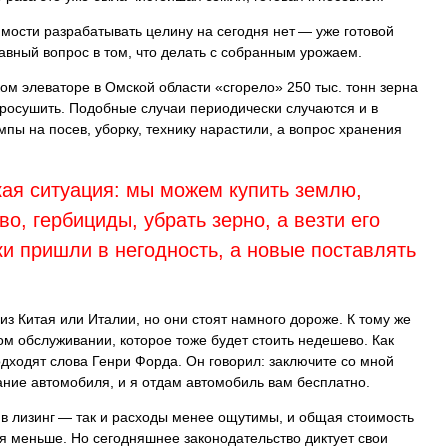
мости разрабатывать целину на сегодня нет — уже готовой
авный вопрос в том, что делать с собранным урожаем.
ом элеваторе в Омской области «сгорело» 250 тыс. тонн зерна
и просушить. Подобные случаи периодически случаются и в
мпы на посев, уборку, технику нарастили, а вопрос хранения
кая ситуация: мы можем купить землю,
во, гербициды, убрать зерно, а везти его
и пришли в негодность, а новые поставлять
из Китая или Италии, но они стоят намного дороже. К тому же
ком обслуживании, которое тоже будет стоить недешево. Как
одходят слова Генри Форда. Он говорил: заключите со мной
ание автомобиля, и я отдам автомобиль вам бесплатно.
 в лизинг — так и расходы менее ощутимы, и общая стоимость
я меньше. Но сегодняшнее законодательство диктует свои