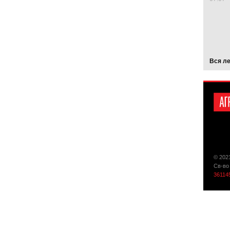
Вся л
© 202
Св-во
36114