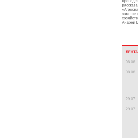
проведе
рассказа
«Агросн
заместит
хозяйств
Андрей 
ЛЕНТ
08.08
08.08
29.07
29.07