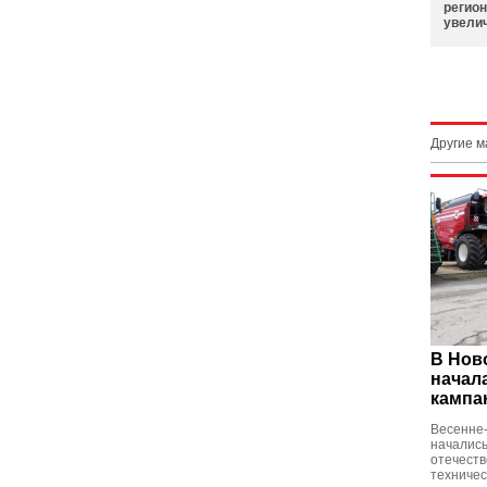
регион
увели
Другие 
В Нов
начал
кампа
Весенне-
начались
отечеств
техничес