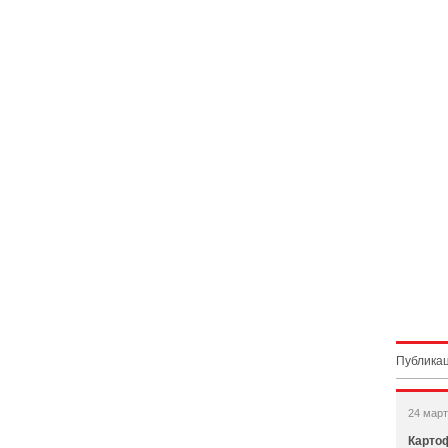
Публикац
24 март
Картоф