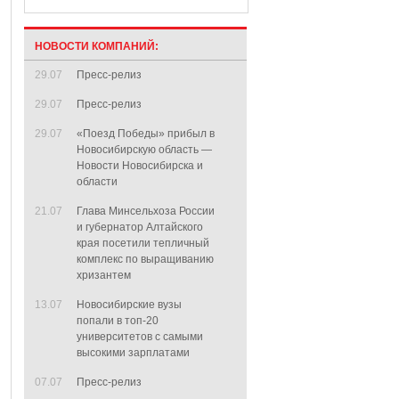
НОВОСТИ КОМПАНИЙ:
29.07
Пресс-релиз
29.07
Пресс-релиз
29.07
«Поезд Победы» прибыл в
Новосибирскую область —
Новости Новосибирска и
области
21.07
Глава Минсельхоза России
и губернатор Алтайского
края посетили тепличный
комплекс по выращиванию
хризантем
13.07
Новосибирские вузы
попали в топ-20
университетов с самыми
высокими зарплатами
07.07
Пресс-релиз