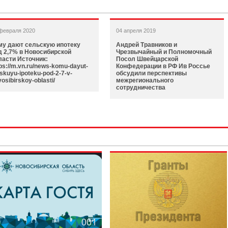
февраля 2020
04 апреля 2019
му дают сельскую ипотеку
Андрей Травников и
д 2,7% в Новосибирской
Чрезвычайный и Полномочный
ласти Источник:
Посол Швейцарской
ps://m.vn.ru/news-komu-dayut-
Конфедерации в РФ Ив Россье
skuyu-ipoteku-pod-2-7-v-
обсудили перспективы
osibirskoy-oblasti/
межрегионального
сотрудничества