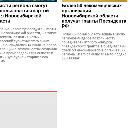
исты региона смогут
Более 50 некоммерческих
пользоваться картой
организаций
тя Новосибирской
Новосибирской области
асти
получат гранты Президента
РФ
рение нового турпродукта – карты
я Новосибирской области, – а также
Новосибирская область вошла в число
пективы развития новых
регионов-лидеров по количеству
авлений туристического рынка
победителей второго конкурса
она обсуждались 14 июня на пресс-
президентских грантов. Победителями
еренции о возможностях создания
стали 53 некоммерческие организации
в на промпредприятия области и
региона. Всего от области было подано
итии культурно-исторического
170 заявок.
зма.