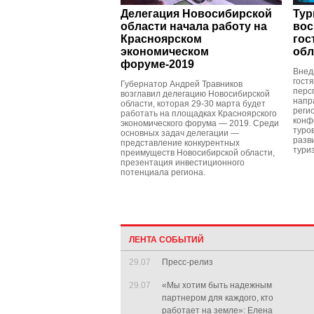
Делегация Новосибирской
Тур
области начала работу на
вос
Красноярском
гос
экономическом
обл
форуме-2019
Внед
гост
Губернатор Андрей Травников
перс
возглавил делегацию Новосибирской
напр
области, которая 29-30 марта будет
реги
работать на площадках Красноярского
конф
экономического форума — 2019. Среди
туро
основных задач делегации —
разв
представление конкурентных
тури
преимуществ Новосибирской области,
презентация инвестиционного
потенциала региона.
ЛЕНТА СОБЫТИЙ
29.07
Пресс-релиз
29.07
«Мы хотим быть надежным
партнером для каждого, кто
работает на земле»: Елена