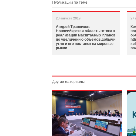
Публикации по теме
23 августа 2019
27 
Андрей Травников:
Ко
Новосибирская область готова к
по
реализации масштабных планов
об
по увеличению объемов добычи
htt
угля и его поставок на мировые
sel
рынки
nov
Другие материалы