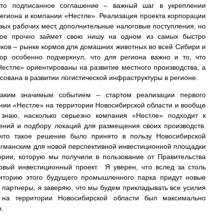
что подписанное соглашение – важный шаг в укреплении
региона и компании «Нестле». Реализация проекта корпорации
овых рабочих мест, дополнительные налоговые поступления, но
орое прочно займет свою нишу на одном из самых быстро
ков – рынке кормов для домашних животных во всей Сибири и
ор особенно подчеркнул, что для региона важно и то, что
естле» ориентированы на развитие местного производства, а
есована в развитии логистической инфраструктуры в регионе.
аким значимым событием – стартом реализации первого
нии «Нестле» на территории Новосибирской области и вообще
знаю, насколько серьезно компания «Нестле» подходит к
ний и подбору локаций для размещения своих производств.
что такое решение было принято в пользу Новосибирской
лагманским для новой перспективной инвестиционной площадки
ории, которую мы получили в пользование от Правительства
рвый инвестиционный проект. Я уверен, что вслед за столь
иторию этого будущего промышленного парка придут новые
 партнеры, я заверяю, что мы будем прикладывать все усилия
 на территории Новосибирской области был максимально
ор.