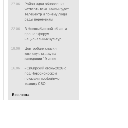
27.06
Район ждал обновления
четверть века. Каким будет
Телецентр и почему люди
рады переменам
22.06
В Новосибирской области
прошел форум
национальных культур
19.06
Центробанк снизил
ключевую ставку на
заседании 19 июня
16.06
«Сибирский огонь-2026»:
под Новосибирском
показали трофейную
технику СВО
Вся лента