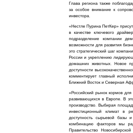
Глава региона также поблагода
за особое внимание к сопров
инвестора.
«Нестле Пурина ПетКер» присут
в качестве ключевого драйве
подразделение компании дем
возможности для развития бизн
это стратегический шаг компан
России и укреплению лидирующ
домашних животных. Новое п
доступности высококачественн
комментирует главный исполн
Ближний Восток и Северная Аф
«Российский рынок кормов для
развивающихся в Европе. В эт
производство. Выбирая площад
инвестиционный климат в ре
доступность сырьевой базы и
комбинацию факторов мы рад
Правительство Новосибирской