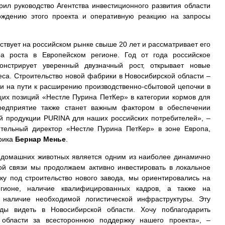
рил руководство Агентства инвестиционного развития области
ождению этого проекта и оперативную реакцию на запросы
ствует на российском рынке свыше 20 лет и рассматривает его
ра роста в Европейском регионе. Год от года российское
онстрирует уверенный двузначный рост, открывает новые
еса. Строительство новой фабрики в Новосибирской области –
ии на пути к расширению производственно-сбытовой цепочки в
их позиций «Нестле Пурина ПетКер» в категории кормов для
редприятие также станет важным фактором в обеспечении
ой продукции PURINA для наших российских потребителей», –
ительный директор «Нестле Пурина ПетКер» в зоне Европа,
рика
Бернар Менье
.
 домашних животных является одним из наиболее динамично
ой связи мы продолжаем активно инвестировать в локальное
ку под строительство нового завода, мы ориентировались на
гионе, наличие квалифицированных кадров, а также на
 наличие необходимой логистической инфраструктуры. Эту
ы видеть в Новосибирской области. Хочу поблагодарить
 области за всестороннюю поддержку нашего проекта», –