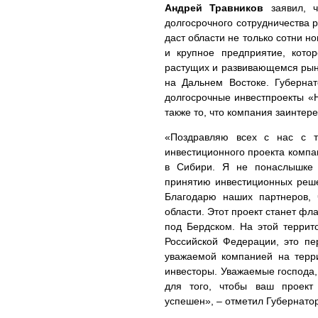
Андрей Травников
заявил, 
долгосрочного сотрудничества 
даст области не только сотни н
и крупное предприятие, кот
растущих и развивающемся рын
на Дальнем Востоке. Губернат
долгосрочные инвестпроекты «Н
также то, что компания заинтер
«Поздравляю всех с нас с т
инвестиционного проекта компа
в Сибири. Я не понаслышке 
принятию инвестиционных реше
Благодарю наших партнеров, 
области. Этот проект станет ф
под Бердском. На этой террит
Российской Федерации, это пе
уважаемой компанией на терр
инвесторы. Уважаемые господа,
для того, чтобы ваш проект
успешен», – отметил Губернат