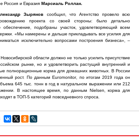
не Россия и Евразия
Марсиаль Роллан.
лександр Зырянов
сообщил, что Агентство провело всю
ровождению проекта со своей стороны: было детально
е обеспечение, подобраны участок, удовлетворяющий всем
держки. «Мы намерены и дальше прикладывать все усилия для
аниматься исключительно вопросами построения бизнеса», –
 Новосибирской области должно не только усилить присутствие
ссийском рынке, но и удовлетворить растущий внутренний и
ые полнорационные корма для домашних животных. В России
енный рост. По данным Euromonitor, по итогам 2019 года он
объема 645 тыс. тонн в год в натуральном выражении или 212
жении. В настоящее время, по данным Nielsen, корма для
ходят в ТОП-5 категорий повседневного спроса.
: