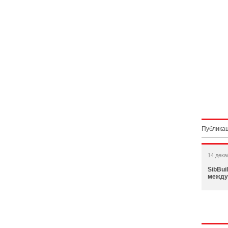
Публикац
14 дека
SibBui
между