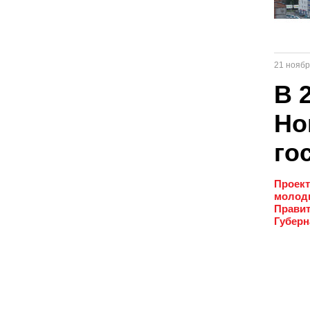
21 ноябр
В 
Но
го
Проект
молоды
Правит
Губерн