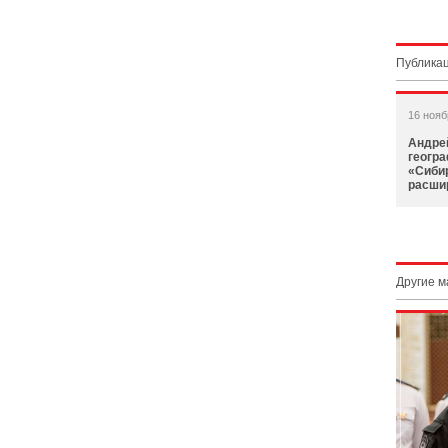
Публикац
16 нояб
Андрей
геогра
«Сибир
расши
Другие 