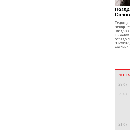
Поздр
Солов
Редакция
репортер
поздрав
Николая 
отряда с
"Витязь"
России"
ЛЕНТ
29.07
29.07
21.07