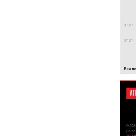
07.07
07.07
Вся л
© 202
Св-во