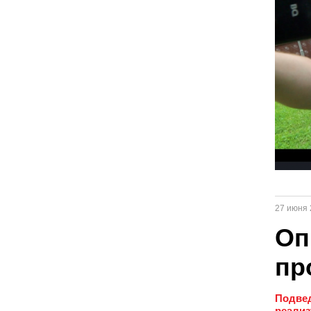
27 июня 
Оп
пр
Подвед
реализ