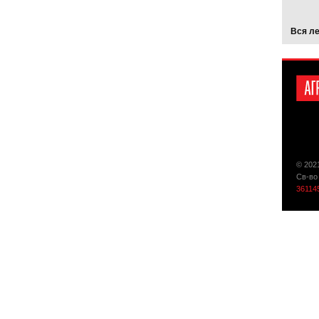
Вся л
© 202
Св-во
36114