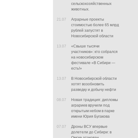
сельскохозяйственных
животных.
21.07
Аграрные проекты
стоимостью более 65 млрд
рублей запустят в
Новосибирской области
13.07
«Свыше тысячи
участников»: кто собрался
на новосибирском
фестивале «В Сибири —
есть!»
13.07
В Новосибирской области
хотят возобновить
разведку и добычу нефти
08.07
Новая традиция: дипломы
аграриев вручили под
открытым небом в парке
имени Юрия Бугакова
07.07
Дроны ВСУ впервые
долетели до Сибири: в
Омске атакован