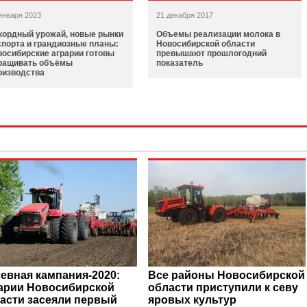
января 2023
21 декабря 2017
кордный урожай, новые рынки
Объемы реализации молока в
спорта и грандиозные планы:
Новосибирской области
восибирские аграрии готовы
превышают прошлогодний
ращивать объёмы
показатель
оизводства
евная кампания-2020:
Все районы Новосибирской
арии Новосибирской
области приступили к севу
асти засеяли первый
яровых культур