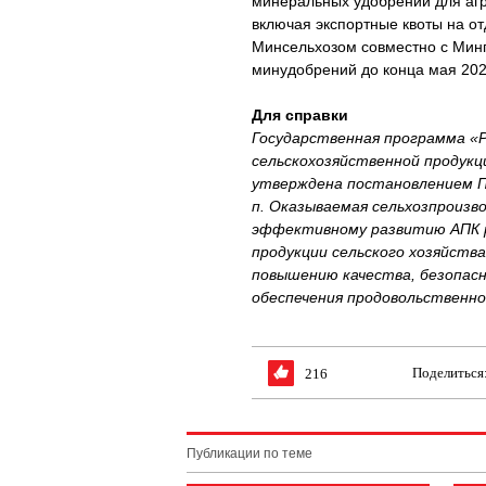
минеральных удобрений для агр
включая экспортные квоты на о
Минсельхозом совместно с Минп
минудобрений до конца мая 202
Для справки
Государственная программа «Р
сельскохозяйственной продукц
утверждена постановлением П
п. Оказываемая сельхозпроизв
эффективному развитию АПК р
продукции сельского хозяйст
повышению качества, безопасн
обеспечения продовольственн
Поделиться
216
Публикации по теме