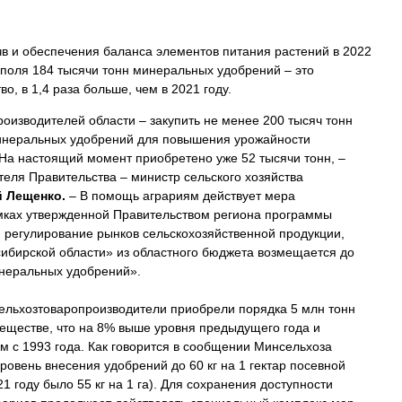
в и обеспечения баланса элементов питания растений в 2022
 поля 184 тысячи тонн минеральных удобрений – это
о, в 1,4 раза больше, чем в 2021 году.
роизводителей области – закупить не менее 200 тысяч тонн
неральных удобрений для повышения урожайности
На настоящий момент приобретено уже 52 тысячи тонн, –
еля Правительства – министр сельского хозяйства
й Лещенко.
– В помощь аграриям действует мера
мках утвержденной Правительством региона программы
и регулирование рынков сельскохозяйственной продукции,
сибирской области» из областного бюджета возмещается до
инеральных удобрений».
сельхозтоваропроизводители приобрели порядка 5 млн тонн
ществе, что на 8% выше уровня предыдущего года и
м с 1993 года. Как говорится в сообщении Минсельхоза
уровень внесения удобрений до 60 кг на 1 гектар посевной
1 году было 55 кг на 1 га). Для сохранения доступности