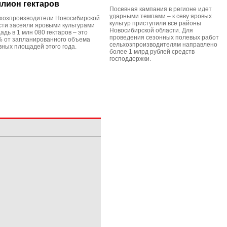
лион гектаров
Посевная кампания в регионе идет
ударными темпами – к севу яровых
хозпроизводители Новосибирской
культур приступили все районы
сти засеяли яровыми культурами
Новосибирской области. Для
дь в 1 млн 080 гектаров – это
проведения сезонных полевых работ
% от запланированного объема
сельхозпроизводителям направлено
вных площадей этого года.
более 1 млрд рублей средств
господдержки.