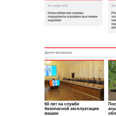
30 ноября 2020
26 
Новосибирские коровы
Ре
порадовали аграриев высокими
эк
надоями
но
на
пр
Другие материалы
60 лет на службе
Пос
безопасной эксплуатации
агр
машин
обл