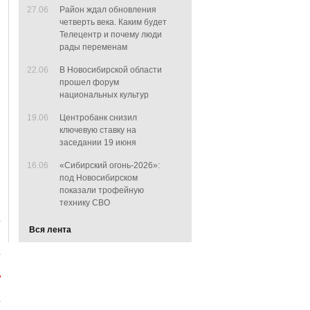
27.06
Район ждал обновления
четверть века. Каким будет
Телецентр и почему люди
рады переменам
22.06
В Новосибирской области
прошел форум
национальных культур
19.06
Центробанк снизил
ключевую ставку на
заседании 19 июня
16.06
«Сибирский огонь-2026»:
под Новосибирском
показали трофейную
технику СВО
Вся лента