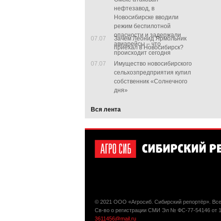
нефтезавод, в
Новосибирске вводили
режим беспилотной
опасности и задержали
07.07
Зачем Леонид Ярмольник
авиарейсы – что
приехал в Новосибирск?
происходит сегодня
07.07
Имущество новосибирского
сельхозпредприятия купил
собственник «Солнечного
дня»
Вся лента
© 2021 ООО «Агросиб. Сибирский репортёр». Вс
Св-во о регистрации СМИ Эл № ФС-77-54146 от 
3611456@mail.ru