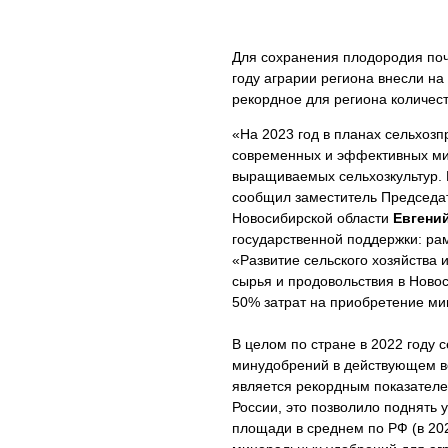
Для сохранения плодородия поч
году аграрии региона внесли на
рекордное для региона количеств
«На 2023 год в планах сельхозп
современных и эффективных ми
выращиваемых сельхозкультур. 
сообщил заместитель Председат
Новосибирской области
Евгени
государственной поддержки: ра
«Развитие сельского хозяйства 
сырья и продовольствия в Ново
50% затрат на приобретение м
В целом по стране в 2022 году 
минудобрений в действующем ве
является рекордным показателе
России, это позволило поднять 
площади в среднем по РФ (в 202