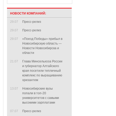
НОВОСТИ КОМПАНИЙ:
29.07
Пресс-релиз
29.07
Пресс-релиз
29.07
«Поезд Победы» прибыл в
Новосибирскую область —
Новости Новосибирска и
области
21.07
Глава Минсельхоза России
и губернатор Алтайского
края посетили тепличный
комплекс по выращиванию
хризантем
13.07
Новосибирские вузы
попали в топ-20
университетов с самыми
высокими зарплатами
07.07
Пресс-релиз