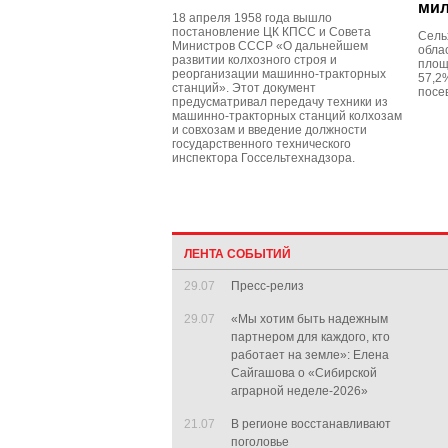
мил
18 апреля 1958 года вышло
постановление ЦК КПСС и Совета
Сель
Министров СССР «О дальнейшем
обла
развитии колхозного строя и
площа
реорганизации машинно-тракторных
57,2
станций». Этот документ
посе
предусматривал передачу техники из
машинно-тракторных станций колхозам
и совхозам и введение должности
государственного технического
инспектора Госсельтехнадзора.
ЛЕНТА СОБЫТИЙ
29.07
Пресс-релиз
29.07
«Мы хотим быть надежным
партнером для каждого, кто
работает на земле»: Елена
Сайгашова о «Сибирской
аграрной неделе-2026»
21.07
В регионе восстанавливают
поголовье