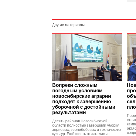
Другие материалы
Вопреки сложным
Нов
погодным условиям
про
новосибирские аграрии
объ
подходят к завершению
сел
уборочной с достойными
пло
результатами
Пере
стои
Десять районов Новосибирской
камп
области полностью завершили уборку
октя
зерновых, зернобобовых и технических
вопр
культур. Ещё шесть отчитались о