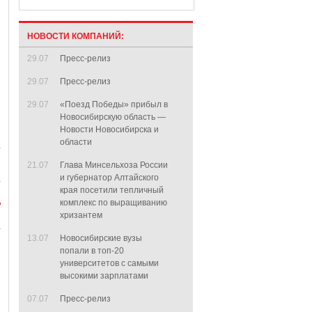
НОВОСТИ КОМПАНИЙ:
29.07
Пресс-релиз
29.07
Пресс-релиз
29.07
«Поезд Победы» прибыл в
Новосибирскую область —
Новости Новосибирска и
области
21.07
Глава Минсельхоза России
и губернатор Алтайского
края посетили тепличный
комплекс по выращиванию
хризантем
13.07
Новосибирские вузы
попали в топ-20
университетов с самыми
высокими зарплатами
07.07
Пресс-релиз