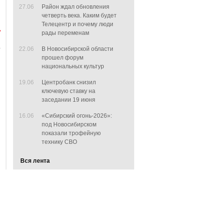
27.06
Район ждал обновления
четверть века. Каким будет
Телецентр и почему люди
рады переменам
22.06
В Новосибирской области
прошел форум
национальных культур
19.06
Центробанк снизил
ключевую ставку на
заседании 19 июня
16.06
«Сибирский огонь-2026»:
под Новосибирском
показали трофейную
технику СВО
Вся лента