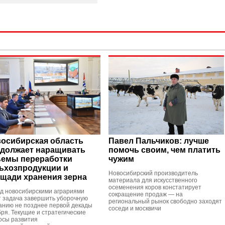
осибирская область
Павел Пальчиков: лучше
должает наращивать
помочь своим, чем платить
емы переработки
чужим
ьхозпродукции и
Новосибирский производитель
щади хранения зерна
материала для искусственного
осеменения коров констатирует
д новосибирскими аграриями
сокращение продаж — на
т задача завершить уборочную
региональный рынок свободно заходят
анию не позднее первой декады
соседи и москвичи
бря. Текущие и стратегические
осы развития