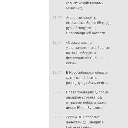
сельскохозяйственных
животных.
21.07
Аграрные проекты
стоимостью более 65 млрд
рублей запустят в
Новосибирской области
13.07
«Свыше тысячи
участников»: кто собрался
на новосибирском
фестивале «В Сибири —
есть!»
13.07
В Новосибирской области
хотят возобновить
разведку и добычу нефти
08.07
Новая традиция: дипломы
аграриев вручили под
открытым небом в парке
имени Юрия Бугакова
07.07
Дроны ВСУ впервые
долетели до Сибири: в
Омске атакован