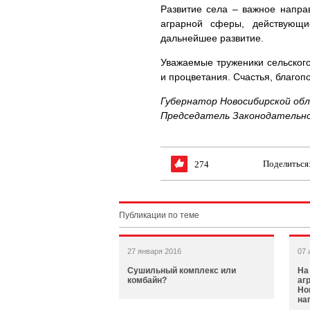
Развитие села – важное напра
аграрной сферы, действующи
дальнейшее развитие.
Уважаемые труженики сельског
и процветания. Счастья, благоп
Губернатор Новосибирской об
Председатель Законодательно
Поделиться
274
Публикации по теме
27 января 2016
07 
Сушильный комплекс или
На
комбайн?
аг
Но
на