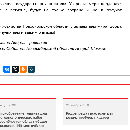
вление государственной политики. Уверены, меры поддержки
е в регионе, будут не только сохранены, но и получат
о хозяйства Новосибирской области! Желаем вам мира, добра
олучия вам и вашим близким!
ласти Андрей Травников
го Собрания Новосибирской области Андрей Шимкив
:
августа 2018
24 ноября 2019
 приобретение топлива для
Кадры решат все, если мы
ротехнологических работ
решим проблему кадров
восибирской области будет
правлено 165 млн рублей