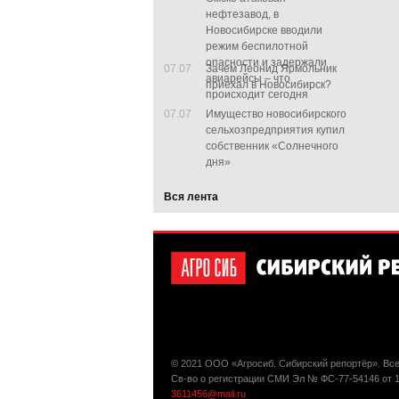
нефтезавод, в
Новосибирске вводили
режим беспилотной
опасности и задержали
07.07
Зачем Леонид Ярмольник
авиарейсы – что
приехал в Новосибирск?
происходит сегодня
07.07
Имущество новосибирского
сельхозпредприятия купил
собственник «Солнечного
дня»
Вся лента
© 2021 ООО «Агросиб. Сибирский репортёр». Вс
Св-во о регистрации СМИ Эл № ФС-77-54146 от 
3611456@mail.ru