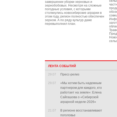
сель
завершении уборки зерновых и
част
зернобобовых. Несмотря на сложные
прод
погодные условия, с которыми
обоз
столкнулись новосибирские аграрии в
сове
этом году, регион полностью обеспечен
Инфо
зерном. А по ряду культур даже
заго
перевыполнил план.
обла
Трав
Пред
Ново
сель
ЛЕНТА СОБЫТИЙ
29.07
Пресс-релиз
29.07
«Мы хотим быть надежным
партнером для каждого, кто
работает на земле»: Елена
Сайгашова о «Сибирской
аграрной неделе-2026»
21.07
В регионе восстанавливают
поголовье