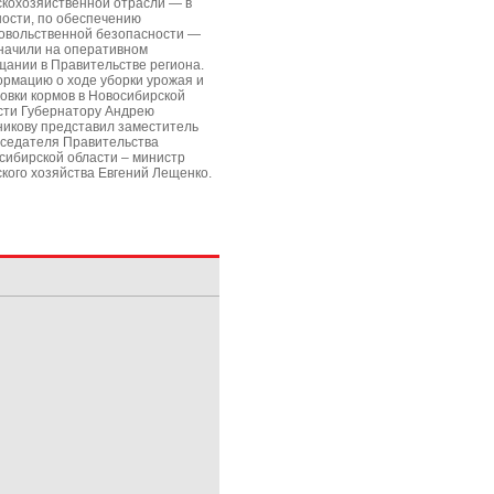
скохозяйственной отрасли — в
ности, по обеспечению
овольственной безопасности —
начили на оперативном
щании в Правительстве региона.
рмацию о ходе уборки урожая и
товки кормов в Новосибирской
сти Губернатору Андрею
никову представил заместитель
седателя Правительства
сибирской области – министр
ского хозяйства Евгений Лещенко.