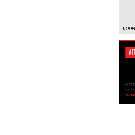
Вся л
© 202
Св-во
36114