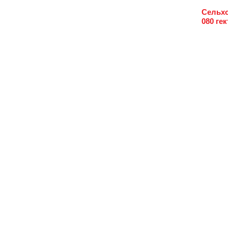
Сельхо
080 ге