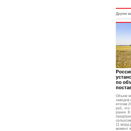
Другие 
Росси
устан
по об
поста
Объем эк
заводов
итогам 2
руб., чт
ранее. В
предприя
сельхоз
11 млрд р
момент 