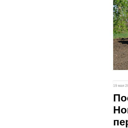
19 мая 2
По
Но
пе