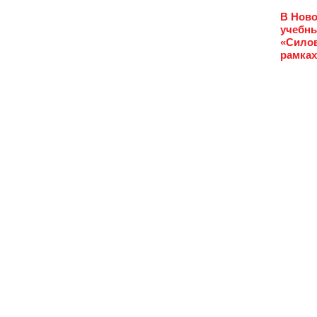
В Ново
учебны
«Силов
рамках