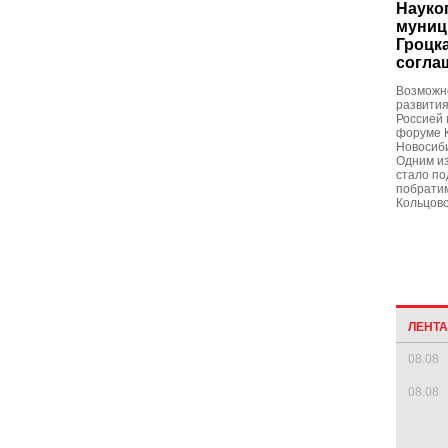
Науко
муниц
Гроцк
согла
Возможн
развития
Россией 
форуме 
Новосиби
Одним из
стало по
побратим
Кольцово
ЛЕНТ
08.08
08.08