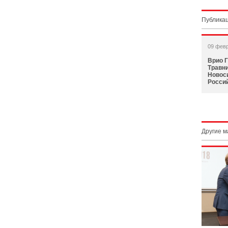
Публикац
09 фев
Врио 
Травн
Новос
Росси
Другие 