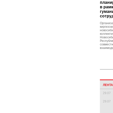
плани
в рамк
гуман
сотру
Организа
киргизск
новосиб
коллекти
Новосиби
Республ
совмест
взаимоде
ЛЕНТ
29.07
29.07