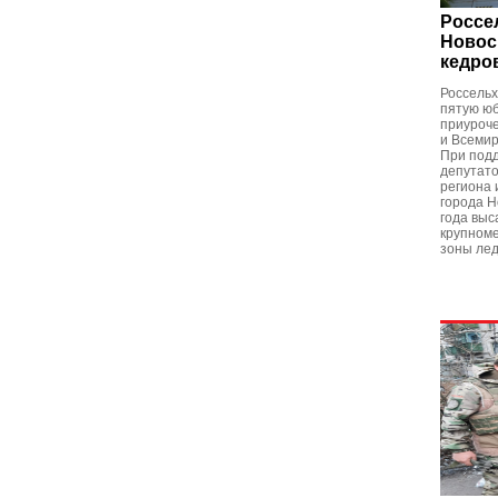
Россе
Новос
кедро
Россельх
пятую юб
приуроче
и Всеми
При подд
депутато
региона 
города Н
года выс
крупноме
зоны ле