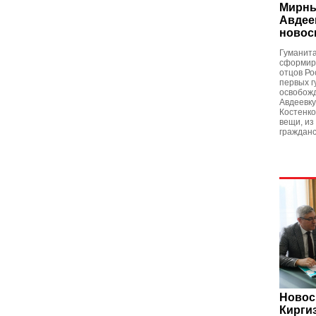
Мирны
Авдее
новос
Гуманит
сформир
отцов Ро
первых г
освобожд
Авдеевку
Костенко
вещи, из
гражданс
Новос
Кирги