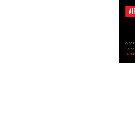
© 202
Св-во
36114