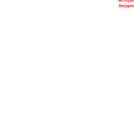
истори
бесцен