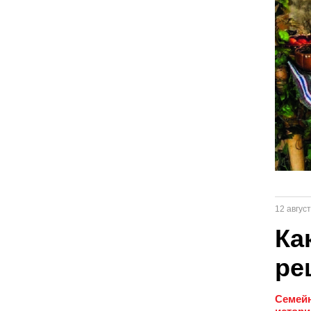
12 авгус
Ка
ре
Семейн