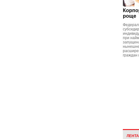
Корпо
роще
Федерал
субсидир
индивид
при най
запущена
нынешне
расширен
граждан 
ЛЕНТ