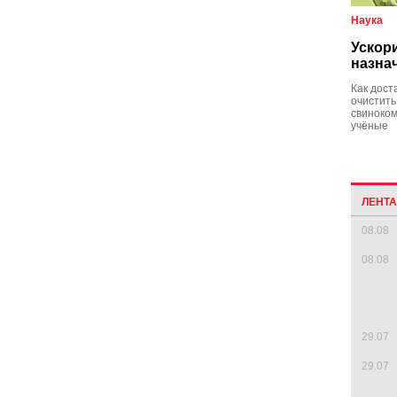
Наука
Ускор
назна
Как дост
очистить
свиноком
учёные
ЛЕНТ
08.08
08.08
29.07
29.07