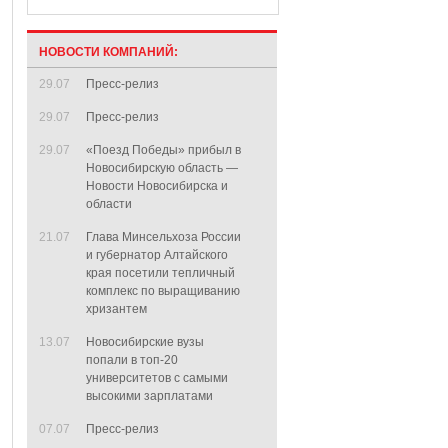
НОВОСТИ КОМПАНИЙ:
29.07
Пресс-релиз
29.07
Пресс-релиз
29.07
«Поезд Победы» прибыл в
Новосибирскую область —
Новости Новосибирска и
области
21.07
Глава Минсельхоза России
и губернатор Алтайского
края посетили тепличный
комплекс по выращиванию
хризантем
13.07
Новосибирские вузы
попали в топ-20
университетов с самыми
высокими зарплатами
07.07
Пресс-релиз