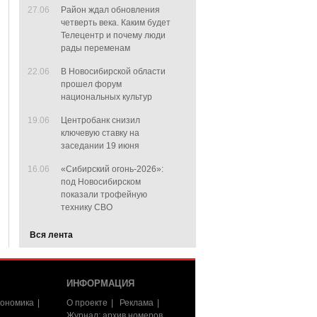
27.06
Район ждал обновления
четверть века. Каким будет
Телецентр и почему люди
рады переменам
22.06
В Новосибирской области
прошел форум
национальных культур
19.06
Центробанк снизил
ключевую ставку на
заседании 19 июня
16.06
«Сибирский огонь-2026»:
под Новосибирском
показали трофейную
технику СВО
Вся лента
ИНФОРМАЦИЯ
ономика
О проекте
Реклама
Журнал: архив номеров