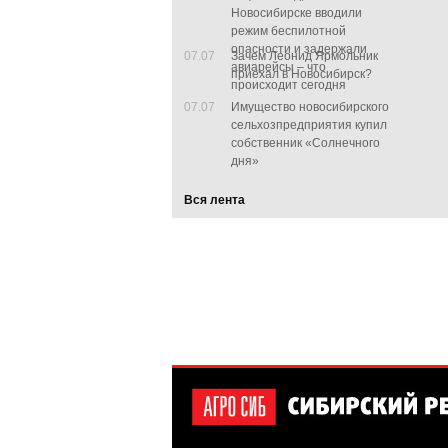
Новосибирске вводили
режим беспилотной
опасности и задержали
07.07
Зачем Леонид Ярмольник
авиарейсы – что
приехал в Новосибирск?
происходит сегодня
07.07
Имущество новосибирского
сельхозпредприятия купил
собственник «Солнечного
дня»
Вся лента