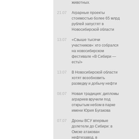
животных.
21.07
Аграрные проекты
стоимостью более 65 млрд
рублей запустят в
Новосибирской области
13.07
«Свыше тысячи
участников»: кто собрался
на новосибирском
фестивале «В Сибири —
есть!»
13.07
В Новосибирской области
хотят возобновить
разведку и добычу нефти
08.07
Новая традиция: дипломы
аграриев вручили под
открытым небом в парке
имени Юрия Бугакова
07.07
Дроны ВСУ впервые
долетели до Сибири: в
Омске атакован
нефтезавод, в