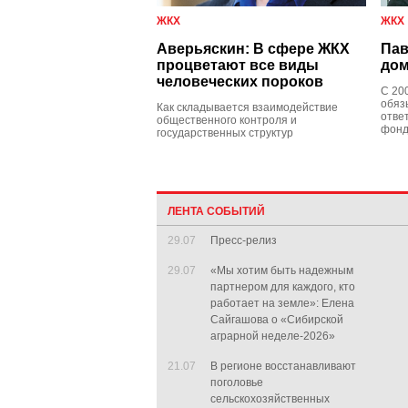
ЖКХ
ЖКХ
Аверьяскин: В сфере ЖКХ
Пав
процветают все виды
дом
человеческих пороков
С 20
обяз
Как складывается взаимодействие
отве
общественного контроля и
фон
государственных структур
ЛЕНТА СОБЫТИЙ
29.07
Пресс-релиз
29.07
«Мы хотим быть надежным
партнером для каждого, кто
работает на земле»: Елена
Сайгашова о «Сибирской
аграрной неделе-2026»
21.07
В регионе восстанавливают
поголовье
сельскохозяйственных