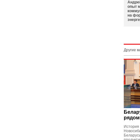
Андре
опыт 
комму
на фо
энерге
Другие 
Белар
рядом
История
Новосиби
Беларусь
продукти