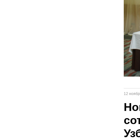
12 ноябр
Но
со
Уз