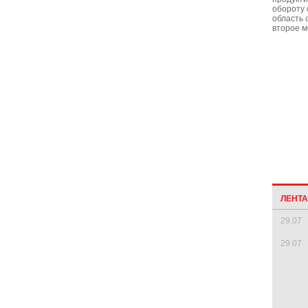
обороту 
область 
второе м
ЛЕНТ
29.07
29.07