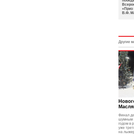
побед
Всеро
«Приз
В.Ф. 
Другие 
Новог
Масля
Финал де
шумным 
годом в 
уже трет
на лыжер