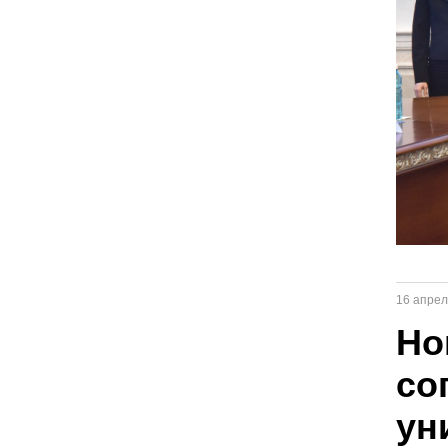
16 апрел
Но
со
ун