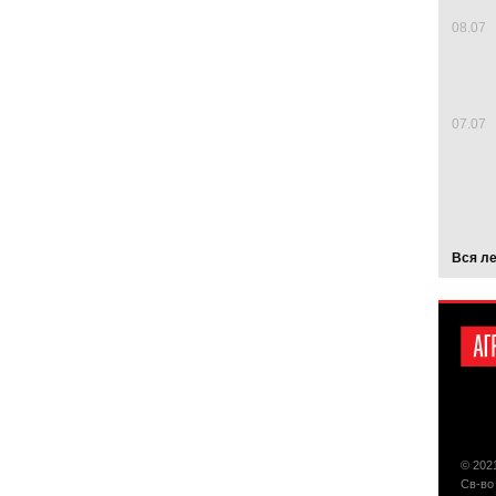
08.07
07.07
Вся л
© 202
Св-во