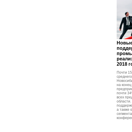
Новые
подде
промы
реали
2018 г
Почти 15
среднего
Новосиби
на конец
предпри
почти 34
всех пре
области.
поддержк
а также 
сегмента
конферен