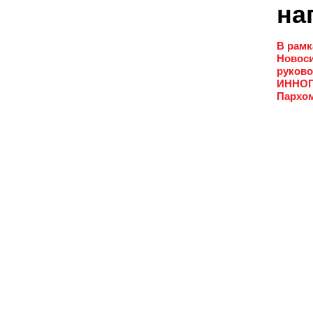
на
В рамк
Новоси
руково
ИННОПР
Пархо