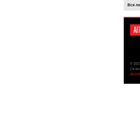
Вся л
© 202
Св-во
36114