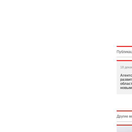
Публикац
18 дека
Агентс
разви
област
новым
Другие 