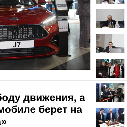
боду движения, а
мобиле берет на
а»