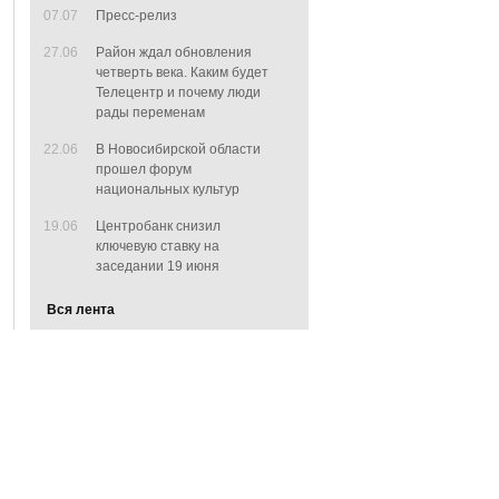
07.07
Пресс-релиз
27.06
Район ждал обновления
четверть века. Каким будет
Телецентр и почему люди
рады переменам
22.06
В Новосибирской области
прошел форум
национальных культур
19.06
Центробанк снизил
ключевую ставку на
заседании 19 июня
Вся лента