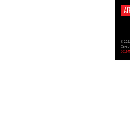
© 202
Св-во
36114