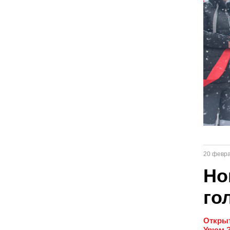
20 февр
Но
го
Открыт
Урюм З