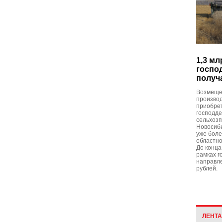
1,3 мл
госпо
получ
Возмещен
производ
приобрет
господде
сельхоз
Новосиб
уже боле
областно
До конца
рамках г
направле
рублей.
ЛЕНТ