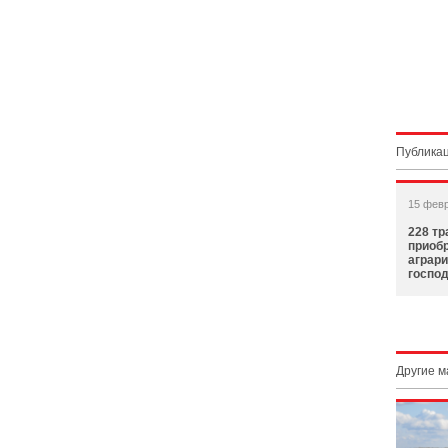
Публикац
15 фев
228 тр
приоб
аграри
госпо
Другие 