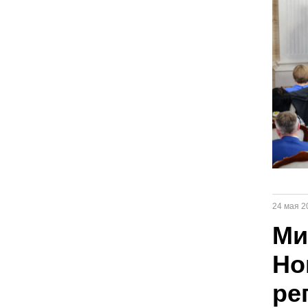
24 мая 2
Ми
Но
ре