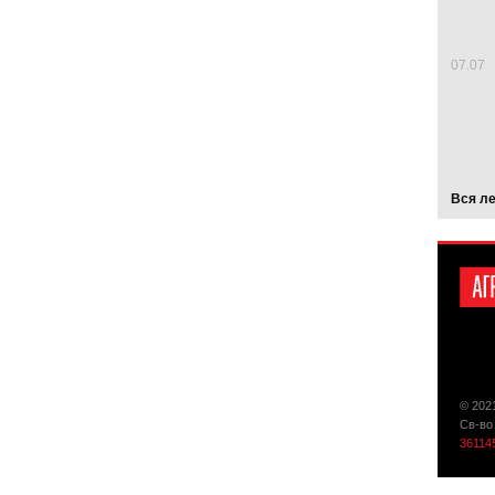
07.07
Вся л
© 202
Св-во
36114