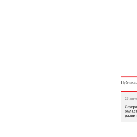
Публикац
28 авгу
Сфера
облас
разви