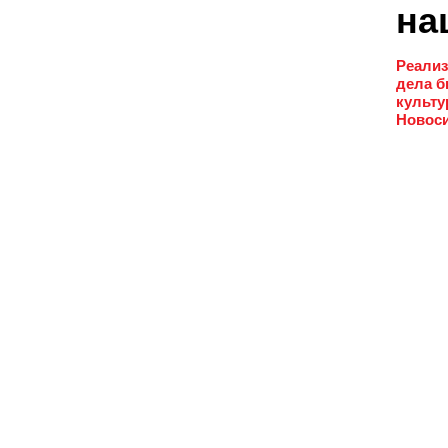
на
Реализ
дела б
культу
Новоси