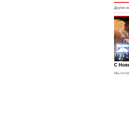
Другие 
С Нов
Мы готов