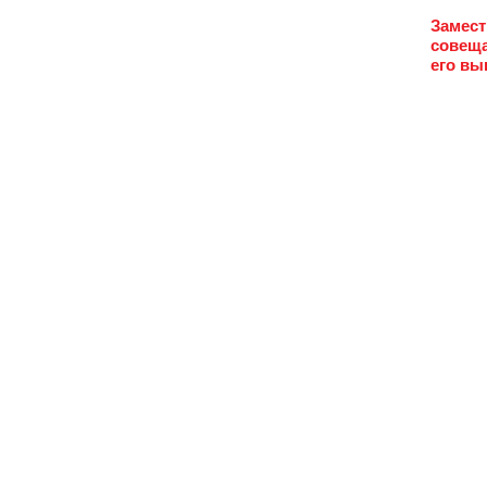
Замест
совеща
его вы