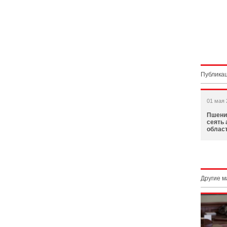
Публикац
01 мая 
Пшени
сеять 
облас
Другие 