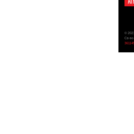
© 202
Св-во
36114