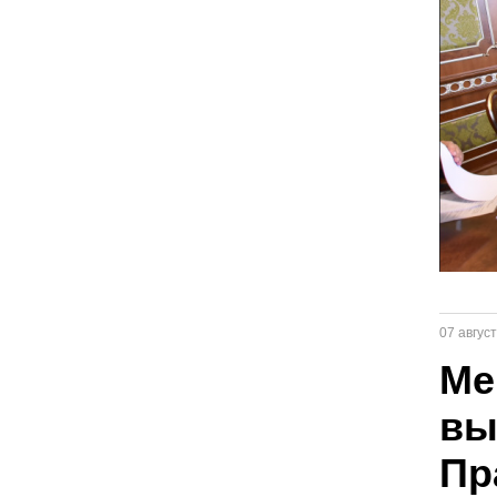
07 авгус
Ме
вы
Пр