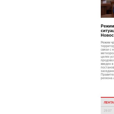
Режим
ситуа
Новос
Режим чр
территор
связи с 
метеорол
целях ус
продово
введен в
постано
заседани
Правител
региона 
ЛЕНТ
29.07