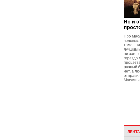
Но и э
прост
Про Масл
человек.
тамошний
лучшим м
ни загов
гораздо 
процвета
разный б
нет, а л
отправил
Масляни
ЛЕНТ