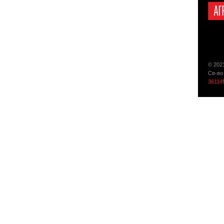
© 202
Св-во
36114