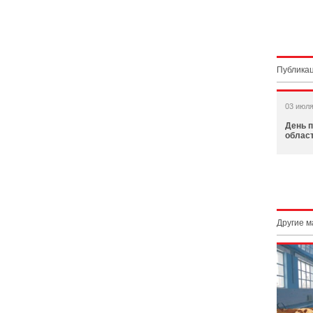
Публикац
03 июля
День 
област
Другие 