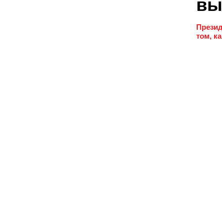
вы
Презид
том, к