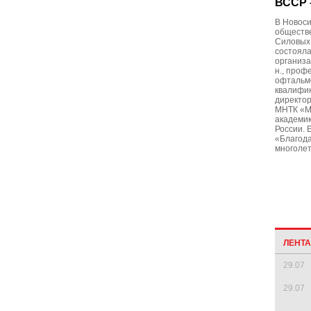
ВССР 
В Новоси
обществ
Силовых
состояла
организа
н., проф
офтальм
квалифик
директо
МНТК «Ми
академик
России. 
«Благода
многоле
ЛЕНТ
29.07
29.07