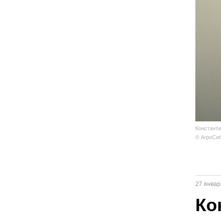
Константи
© АгроСиб
27 январ
Ко