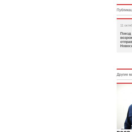
Публикац
11 октя
Поезд
возро
отправ
Новос
Другие 