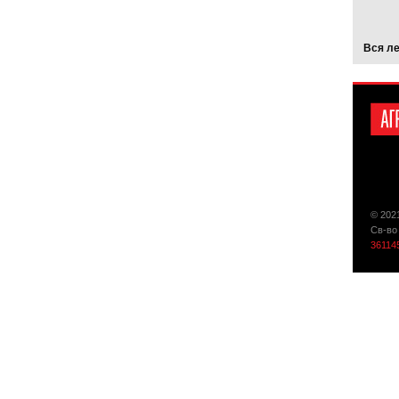
Вся л
© 202
Св-во
36114