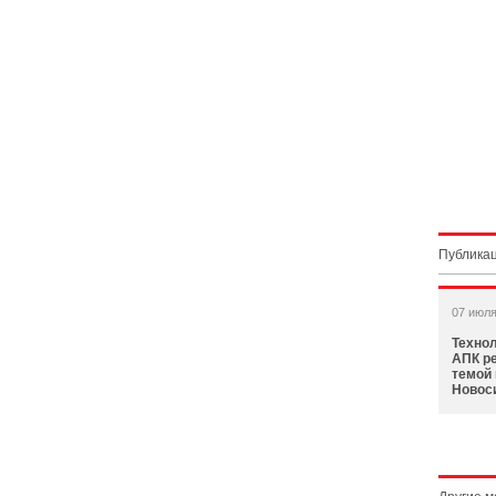
Публикац
07 июля
Технол
АПК ре
темой 
Новоси