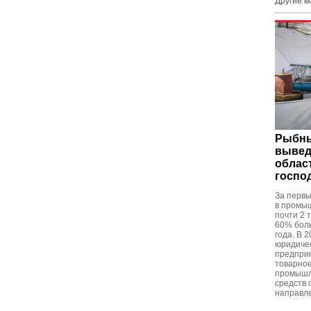
Другие 
Рыбны
вывед
облас
госпо
За первы
в промы
почти 2 
60% бол
года. В 
юридичес
предпри
товарное
промышл
средств 
направле