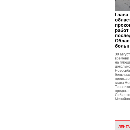
Глава
облас
проко
работ
после
Облас
больн
30 авгус
времени
на площа
цокольно
Новосиби
больницы
происше
глава Но
Травник
представ
Сибирск
Меняйло
ЛЕНТ