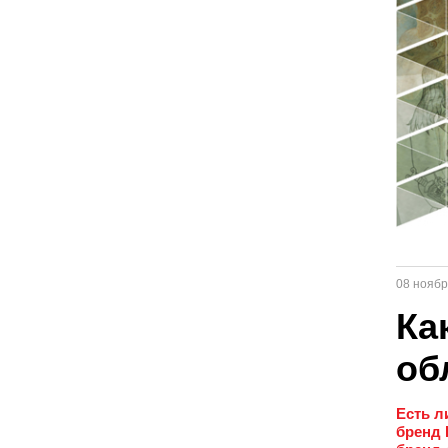
08 ноябр
Ка
об
Есть л
бренд 