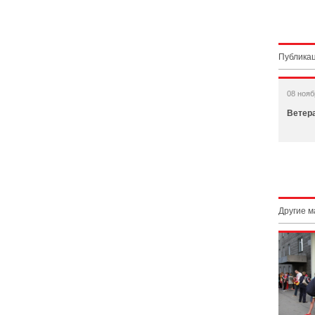
Публикац
08 нояб
Ветер
Другие 