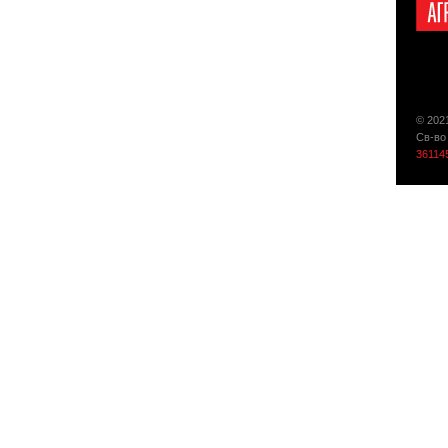
© 202
Св-во
36114