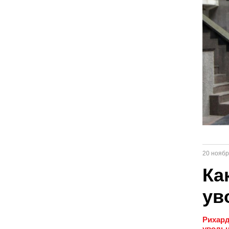
20 ноябр
Ка
ув
Рихард
увольн