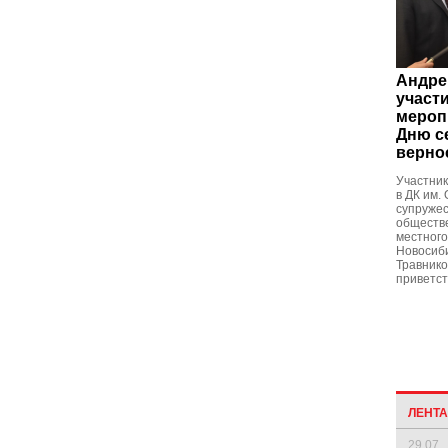
Андре
участ
мероп
Дню с
верно
Участник
в ДК им.
супружес
обществе
местного
Новосиб
Травнико
приветст
ЛЕНТ
29.07