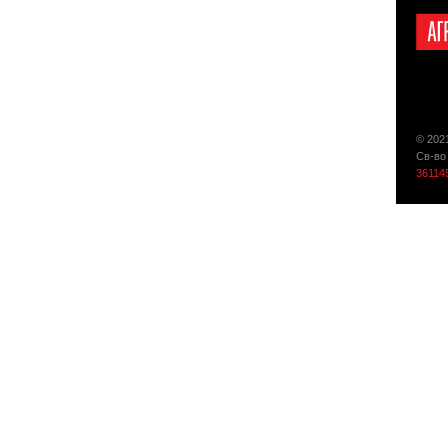
© 202
Св-во
36114