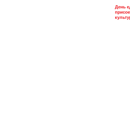
День е
присое
культу