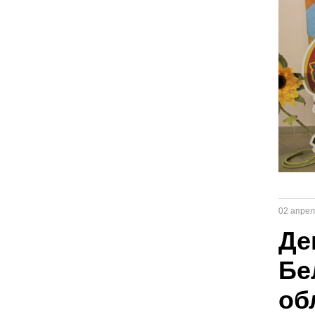
02 апрел
Де
Бе
об