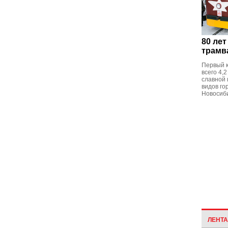
80 ле
трамв
Первый 
всего 4,
славной 
видов го
Новосиб
ЛЕНТ