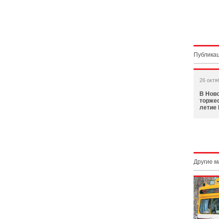
Публикац
26 октя
В Нов
торжес
летие
Другие 