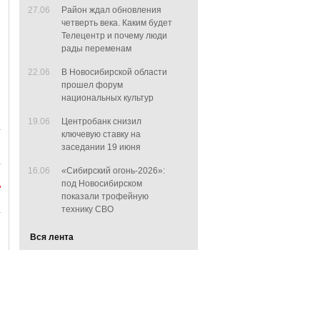
27.06
Район ждал обновления
четверть века. Каким будет
Телецентр и почему люди
рады переменам
22.06
В Новосибирской области
прошел форум
национальных культур
19.06
Центробанк снизил
ключевую ставку на
заседании 19 июня
16.06
«Сибирский огонь-2026»:
под Новосибирском
показали трофейную
технику СВО
Вся лента