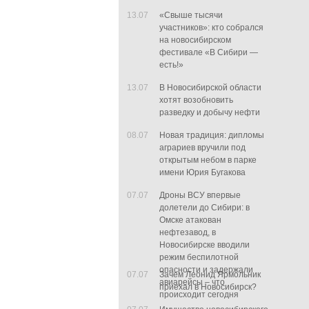
13.07
«Свыше тысячи
участников»: кто собрался
на новосибирском
фестивале «В Сибири —
есть!»
13.07
В Новосибирской области
хотят возобновить
разведку и добычу нефти
08.07
Новая традиция: дипломы
аграриев вручили под
открытым небом в парке
имени Юрия Бугакова
07.07
Дроны ВСУ впервые
долетели до Сибири: в
Омске атакован
нефтезавод, в
Новосибирске вводили
режим беспилотной
опасности и задержали
07.07
Зачем Леонид Ярмольник
авиарейсы – что
приехал в Новосибирск?
происходит сегодня