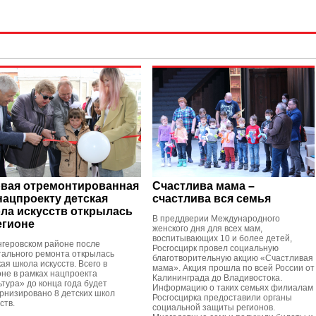
вая отремонтированная
Счастлива мама –
нацпроекту детская
счастлива вся семья
ла искусств открылась
В преддверии Международного
егионе
женского дня для всех мам,
воспитывающих 10 и более детей,
нгеровском районе после
Росгосцирк провел социальную
тального ремонта открылась
благотворительную акцию «Счастливая
ая школа искусств. Всего в
мама». Акция прошла по всей России от
оне в рамках нацпроекта
Калининграда до Владивостока.
ьтура» до конца года будет
Информацию о таких семьях филиалам
рнизировано 8 детских школ
Росгосцирка предоставили органы
ств.
социальной защиты регионов.