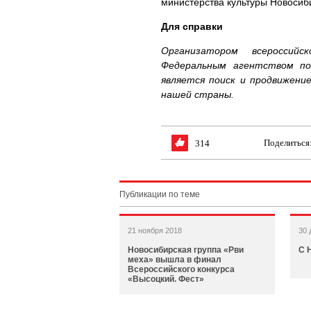
министерства культуры Новосиб
Для справки
Организатором всероссий
Федеральным агентством по
является поиск и продвижени
нашей страны.
Поделиться
314
Публикации по теме
21 ноября 2018
30 
Новосибирская группа «Рви
С 
меха» вышла в финал
Всероссийского конкурса
«Высоцкий. Фест»