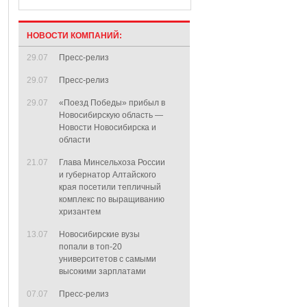
НОВОСТИ КОМПАНИЙ:
29.07
Пресс-релиз
29.07
Пресс-релиз
29.07
«Поезд Победы» прибыл в
Новосибирскую область —
Новости Новосибирска и
области
21.07
Глава Минсельхоза России
и губернатор Алтайского
края посетили тепличный
комплекс по выращиванию
хризантем
13.07
Новосибирские вузы
попали в топ-20
университетов с самыми
высокими зарплатами
07.07
Пресс-релиз