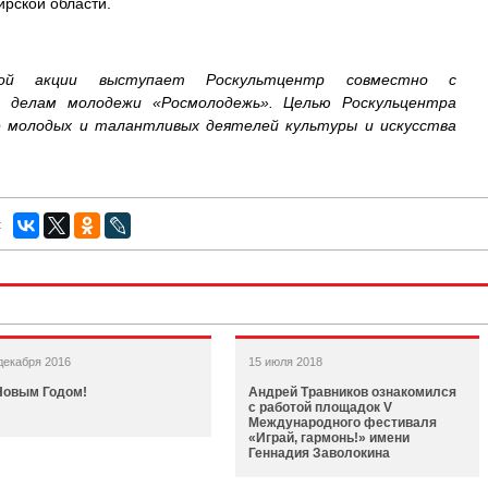
ирской области.
ской акции выступает Роскультцентр совместно с
 делам молодежи «Росмолодежь». Целью Роскульцентра
е молодых и талантливых деятелей культуры и искусства
:
декабря 2016
15 июля 2018
Новым Годом!
Андрей Травников ознакомился
с работой площадок V
Международного фестиваля
«Играй, гармонь!» имени
Геннадия Заволокина