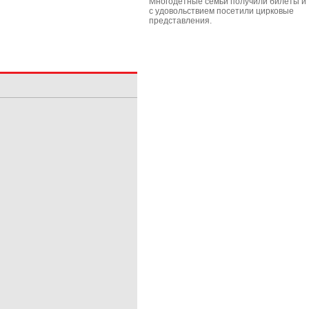
Многодетные семьи получили билеты и
с удовольствием посетили цирковые
представления.