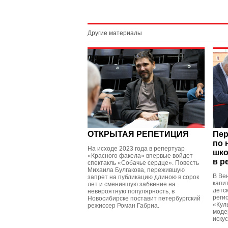
Другие материалы
ОТКРЫТАЯ РЕПЕТИЦИЯ
Пер
по 
На исходе 2023 года в репертуар
шко
«Красного факела» впервые войдет
в р
спектакль «Собачье сердце». Повесть
Михаила Булгакова, пережившую
В Ве
запрет на публикацию длиною в сорок
капи
лет и сменившую забвение на
детск
невероятную популярность, в
реги
Новосибирске поставит петербургский
«Кул
режиссер Роман Габриа.
моде
искус