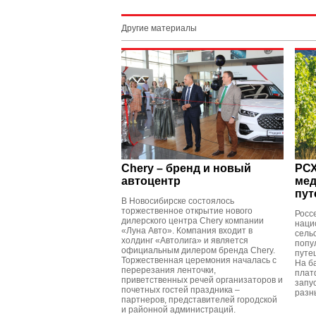
Другие материалы
Chery – бренд и новый
РСХ
автоцентр
мед
пут
В Новосибирске состоялось
торжественное открытие нового
Росс
дилерского центра Chery компании
наци
«Луна Авто». Компания входит в
сель
холдинг «Автолига» и является
попу
официальным дилером бренда Chery.
путе
Торжественная церемония началась с
На б
перерезания ленточки,
плат
приветственных речей организаторов и
запу
почетных гостей праздника –
разн
партнеров, представителей городской
и районной администраций.