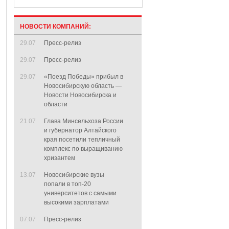
НОВОСТИ КОМПАНИЙ:
29.07
Пресс-релиз
29.07
Пресс-релиз
29.07
«Поезд Победы» прибыл в
Новосибирскую область —
Новости Новосибирска и
области
21.07
Глава Минсельхоза России
и губернатор Алтайского
края посетили тепличный
комплекс по выращиванию
хризантем
13.07
Новосибирские вузы
попали в топ-20
университетов с самыми
высокими зарплатами
07.07
Пресс-релиз