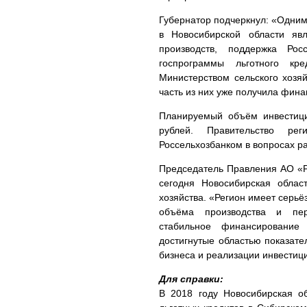
Губернатор подчеркнул: «Одним
в Новосибирской области явл
производств, поддержка Ро
госпрограммы льготного кр
Министерством сельского хозяй
часть из них уже получила фин
Планируемый объём инвестици
рублей. Правительство ре
Россельхозбанком в вопросах р
Председатель Правления АО «
сегодня Новосибирская облас
хозяйства. «Регион имеет серь
объёма производства и пере
стабильное финансирование
достигнутые областью показат
бизнеса и реализации инвестици
Для справки:
В 2018 году Новосибирская о