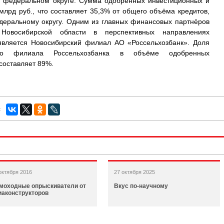
м федеральном округе. Сумма одобренных инвестиционных и
 млрд руб., что составляет 35,3% от общего объёма кредитов,
еральному округу. Одним из главных финансовых партнёров
й Новосибирской области в перспективных направлениях
является Новосибирский филиал АО «Россельхозбанк». Доля
ного филиала Россельхозбанка в объёме одобренных
составляет 89%.
:
октября 2016
27 октября 2025
моходные опрыскиватели от
Вкус по-научному
иаконструкторов