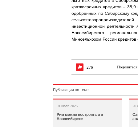
льготных кредитов в Сибирско
краткосрочных кредитов – 38,9
одобренных по Сибирскому фед
сельхозтоваропроизводителе
инвестиционной деятельности 
Новосибирского региональ
Минсельхозом России кредитов 
Поделиться
276
Публикации по теме
01 июля 2025
20 
Рим можно построить и в
Са
Новосибирске
ав