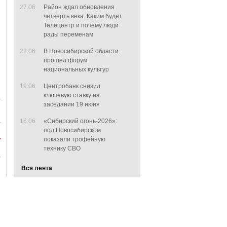
27.06
Район ждал обновления
четверть века. Каким будет
Телецентр и почему люди
рады переменам
22.06
В Новосибирской области
прошел форум
национальных культур
19.06
Центробанк снизил
ключевую ставку на
заседании 19 июня
16.06
«Сибирский огонь-2026»:
под Новосибирском
показали трофейную
технику СВО
Вся лента