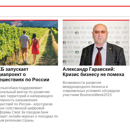
Б запускает
Александр Гаравский:
иапроект о
Кризис бизнесу не помеха
ешествиях по России
Возможности развития
международного бизнеса в
ельхозбанк поддерживает
современных условиях обсуждали
ональный вектор по развитию
участники BusinessWeek2015
ских территорий и набирающего
лярность направления
шествий по России– агротуризм.
азе собственной цифровой
формы Своё За городом банк
скает онлайн-журнал о поездках по
ым регионам страны.