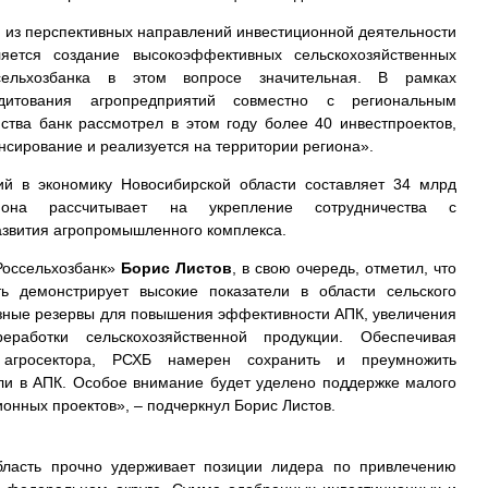
 из перспективных направлений инвестиционной деятельности
яется создание высокоэффективных сельскохозяйственных
ссельхозбанка в этом вопросе значительная. В рамках
едитования агропредприятий совместно с региональным
ства банк рассмотрел в этом году более 40 инвестпроектов,
ансирование и реализуется на территории региона».
й в экономику Новосибирской области составляет 34 млрд
гиона рассчитывает на укрепление сотрудничества с
азвития агропромышленного комплекса.
Россельхозбанк»
Борис Листов
, в свою очередь, отметил, что
ть демонстрирует высокие показатели в области сельского
ёзные резервы для повышения эффективности АПК, увеличения
работки сельскохозяйственной продукции. Обеспечивая
 агросектора, РСХБ намерен сохранить и преумножить
ели в АПК. Особое внимание будет уделено поддержке малого
онных проектов», – подчеркнул Борис Листов.
бласть прочно удерживает позиции лидера по привлечению