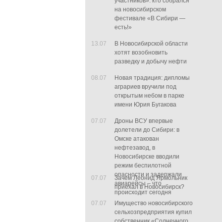
участников»: кто собрался
на новосибирском
фестивале «В Сибири —
есть!»
13.07
В Новосибирской области
хотят возобновить
разведку и добычу нефти
08.07
Новая традиция: дипломы
аграриев вручили под
открытым небом в парке
имени Юрия Бугакова
07.07
Дроны ВСУ впервые
долетели до Сибири: в
Омске атакован
нефтезавод, в
Новосибирске вводили
режим беспилотной
опасности и задержали
07.07
Зачем Леонид Ярмольник
авиарейсы – что
приехал в Новосибирск?
происходит сегодня
07.07
Имущество новосибирского
сельхозпредприятия купил
собственник «Солнечного