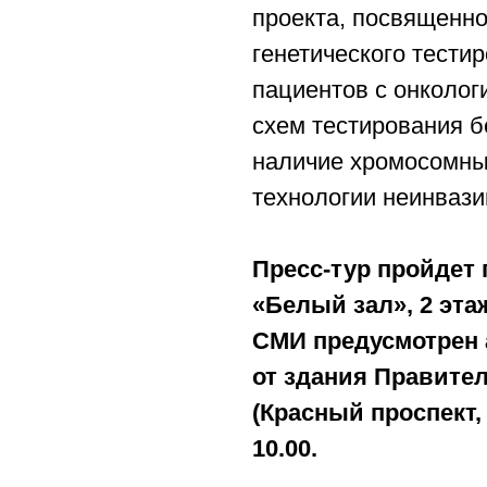
проекта, посвященн
генетического тести
пациентов с онколог
схем тестирования б
наличие хромосомны
технологии неинвази
Пресс-тур пройдет п
«Белый зал», 2 эта
СМИ предусмотрен 
от здания Правите
(Красный проспект,
10.00.