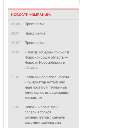
НОВОСТИ КОМПАНИЙ:
08.08
Пресс-релиз
29.07
Пресс-релиз
29.07
Пресс-релиз
29.07
«Поезд Победы» прибыл в
Новосибирскую область —
Новости Новосибирска и
области
21.07
Глава Минсельхоза России
и губернатор Алтайского
края посетили тепличный
комплекс по выращиванию
хризантем
13.07
Новосибирские вузы
попали в топ-20
университетов с самыми
высокими зарплатами