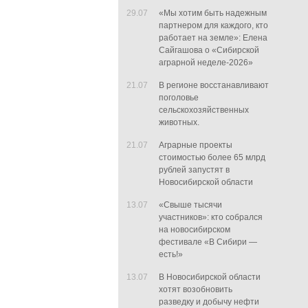
29.07
«Мы хотим быть надежным
партнером для каждого, кто
работает на земле»: Елена
Сайгашова о «Сибирской
аграрной неделе-2026»
21.07
В регионе восстанавливают
поголовье
сельскохозяйственных
животных.
21.07
Аграрные проекты
стоимостью более 65 млрд
рублей запустят в
Новосибирской области
13.07
«Свыше тысячи
участников»: кто собрался
на новосибирском
фестивале «В Сибири —
есть!»
13.07
В Новосибирской области
хотят возобновить
разведку и добычу нефти