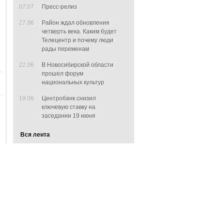
07.07
Пресс-релиз
27.06
Район ждал обновления
четверть века. Каким будет
Телецентр и почему люди
рады переменам
22.06
В Новосибирской области
прошел форум
национальных культур
19.06
Центробанк снизил
ключевую ставку на
заседании 19 июня
Вся лента