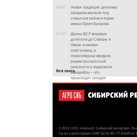
08.07
Новая традиция: дипломы
аграриев вручили под
открытым небом в парке
имени Юрия Бугакова
07.07
Дроны ВСУ впервые
долетели до Сибири: в
Омске атакован
нефтезавод, в
Новосибирске вводили
режим беспилотной
опасности и задержали
Вся лента
авиарейсы – что
происходит сегодня
© 2021 ООО «Агросиб. Сибирский репортёр». Вс
Св-во о регистрации СМИ Эл № ФС-77-54146 от 