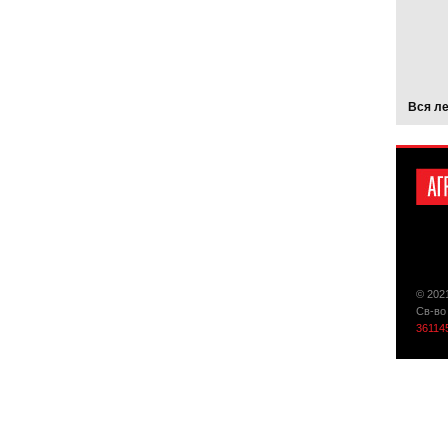
Вся л
© 202
Св-во
36114