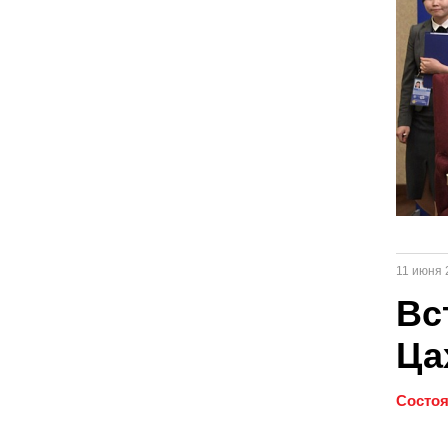
11 июня 
Вс
Ца
Состоя