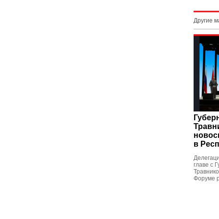
Другие 
Губер
Травн
новос
в Рес
Делегаци
главе с 
Травнико
Форуме р