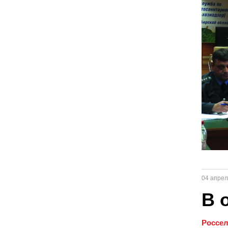
04 апрел
В 
Россел