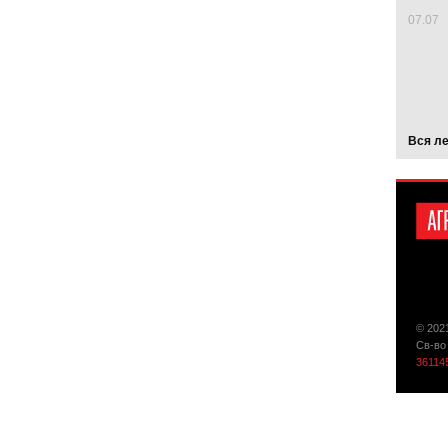
07.07
Вся л
© 202
Св-во
36114