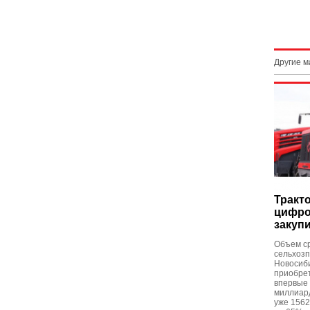
Другие 
Тракт
цифро
закуп
Объем с
сельхоз
Новосиби
приобрет
впервые 
миллиард
уже 1562